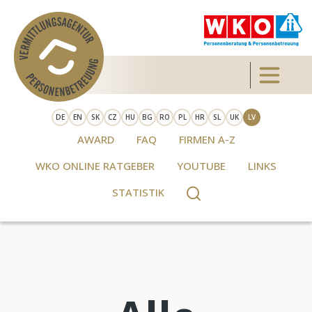
Skip to main content
Toggle 
DE
EN
SK
CZ
HU
BG
RO
PL
HR
SL
UK
LV
AWARD
FAQ
FIRMEN A-Z
WKO ONLINE RATGEBER
YOUTUBE
LINKS
STATISTIK