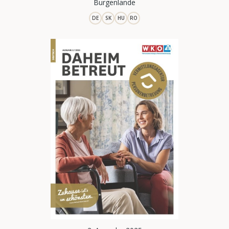
Burgenlande
DE
SK
HU
RO