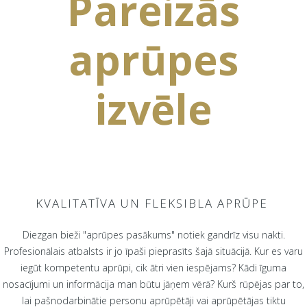
Pareizās
aprūpes
izvēle
KVALITATĪVA UN FLEKSIBLA APRŪPE
Diezgan bieži "aprūpes pasākums" notiek gandrīz visu nakti.
Profesionālais atbalsts ir jo īpaši pieprasīts šajā situācijā. Kur es varu
iegūt kompetentu aprūpi, cik ātri vien iespējams? Kādi īguma
nosacījumi un informācija man būtu jāņem vērā? Kurš rūpējas par to,
lai pašnodarbinātie personu aprūpētāji vai aprūpētājas tiktu