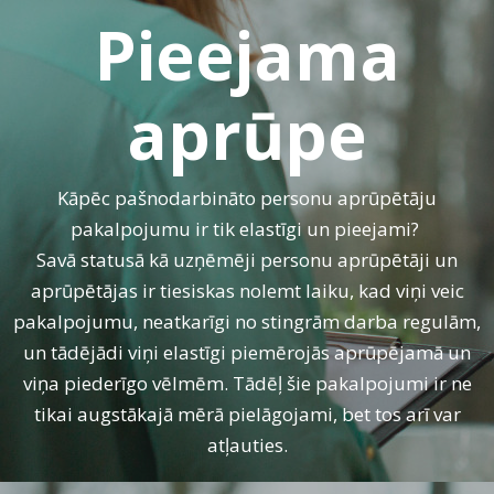
Pieejama
aprūpe
Kāpēc pašnodarbināto personu aprūpētāju
pakalpojumu ir tik elastīgi un pieejami?
Savā statusā kā uzņēmēji personu aprūpētāji un
aprūpētājas ir tiesiskas nolemt laiku, kad viņi veic
pakalpojumu, neatkarīgi no stingrām darba regulām,
un tādējādi viņi elastīgi piemērojās aprūpējamā un
viņa piederīgo vēlmēm. Tādēļ šie pakalpojumi ir ne
tikai augstākajā mērā pielāgojami, bet tos arī var
atļauties.