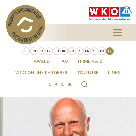
Skip to main content
Toggle 
DE
EN
SK
CZ
HU
BG
RO
PL
HR
SL
UK
LV
AWARD
FAQ
FIRMEN A-Z
WKO ONLINE RATGEBER
YOUTUBE
LINKS
STATISTIK