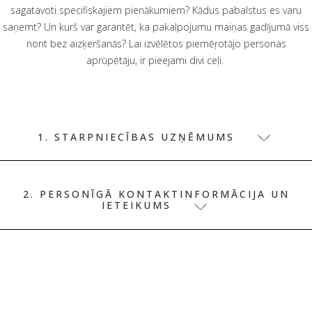
sagatavoti specifiskajiem pienākumiem? Kādus pabalstus es varu
saņemt? Un kurš var garantēt, ka pakalpojumu maiņas gadījumā viss
norit bez aizķeršanās? Lai izvēlētos piemēŗotājo personas
aprūpētāju, ir pieejami divi ceļi.
1. STARPNIECĪBAS UZŅĒMUMS
2. PERSONĪGĀ KONTAKTINFORMĀCIJA UN
IETEIKUMS