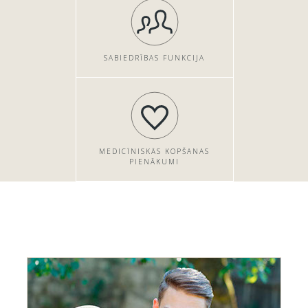
SABIEDRĪBAS FUNKCIJA
MEDICĪNISKĀS KOPŠANAS
PIENĀKUMI