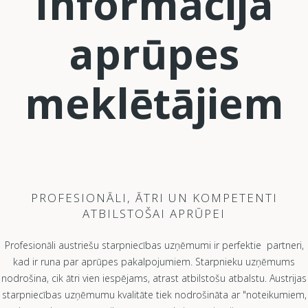
Informācija
aprūpes
meklētājiem
PROFESIONĀLI, ĀTRI UN KOMPETENTI
ATBILSTOŠAI APRŪPEI
Profesionāli austriešu starpniecības uzņēmumi ir perfektie partneri,
kad ir runa par aprūpes pakalpojumiem. Starpnieku uzņēmums
nodrošina, cik ātri vien iespējams, atrast atbilstošu atbalstu. Austrijas
starpniecības uzņēmumu kvalitāte tiek nodrošināta ar "noteikumiem,