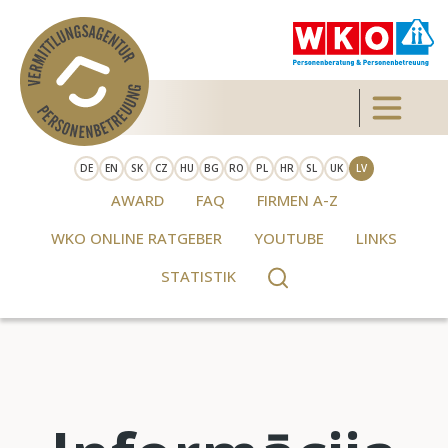
Skip to main content
Toggle 
DE
EN
SK
CZ
HU
BG
RO
PL
HR
SL
UK
LV
AWARD
FAQ
FIRMEN A-Z
WKO ONLINE RATGEBER
YOUTUBE
LINKS
STATISTIK