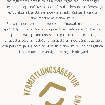
kas reglamentē noteikumus un praksi organizāciju personīgās
palīdzības sniegšanā", kas publicēti Austrijas Republikas Federālajā
tiesību aktu laikrakstā. Šie noteikumi veido rūpības, likumu un
dokumentācijas pienākumus.
Starpniecības uzņēmumu kodols ir pašnodarbinātu personu
aprūpētāju nodarbināšana. Starpniecības uzņēmums rūpējas par
aprūpes pakalpojumu drošību, regularitāti un uzticamību,
netraucētas pārejas nodošanu aprūpētājiem nodrošināt aizstājēju
aprūpētājam, ja viņš nevar veikt savus pienākumus. Aprūpes līguma
laikā, aprūpējamie un viņu piederīgie ir pieejami.