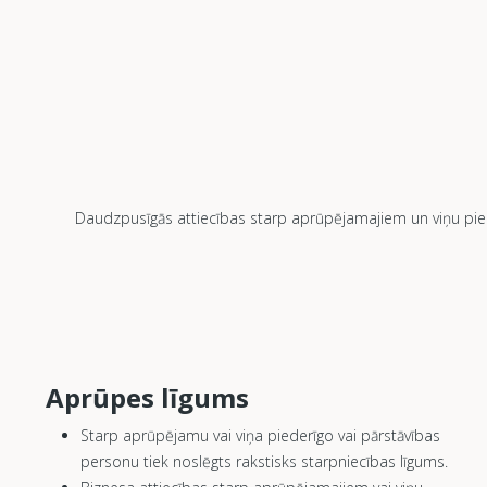
Daudzpusīgās attiecības starp aprūpējamajiem un viņu pied
Aprūpes līgums
Starp aprūpējamu vai viņa piederīgo vai pārstāvības
personu tiek noslēgts rakstisks starpniecības līgums.