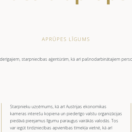
APRŪPES LĪGUMS
erīgajiem, starpniecības aģentūrām, kā arī pašnodarbinātajiem personu
Starpnieku uzņēmums, kā arī Austrijas ekonomikas
kameras interešu kopiena un piederīgo valstu organizācijas
piedāvā pieejamus līgumu paraugus vairākās valodās. Tos
var iegūt tirdzniecības apvienības tīmekļa vietnē, kā arī