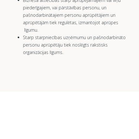
Biznesa attiecības starp aprūpējamajiem vai viņu
piederīgajiem, vai pārstāvības personu, un
pašnodarbinātajiem personu aprūpētājiem un
aprūpētājām tiek regulētas, izmantojot aprūpes
līgumu.
Starp starpniecības uzņēmumu un pašnodarbināto
personu aprūpētāju tiek noslēgts rakstisks
organizācijas līgums.