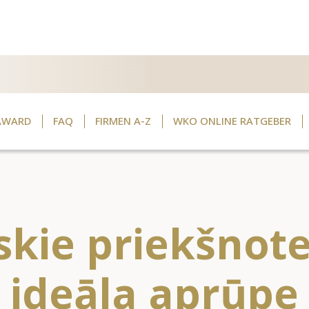
AWARD
FAQ
FIRMEN A-Z
WKO ONLINE RATGEBER
iskie priekšnot
ideāla aprūpe