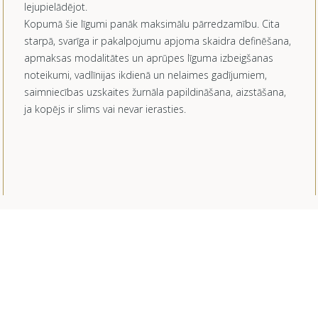
lejupielādējot.
Kopumā šie līgumi panāk maksimālu pārredzamību. Cita
starpā, svarīga ir pakalpojumu apjoma skaidra definēšana,
apmaksas modalitātes un aprūpes līguma izbeigšanas
noteikumi, vadlīnijas ikdienā un nelaimes gadījumiem,
saimniecības uzskaites žurnāla papildināšana, aizstāšana,
ja kopējs ir slims vai nevar ierasties.