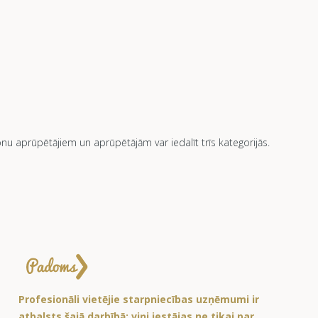
 aprūpētājiem un aprūpētājām var iedalīt trīs kategorijās.
Profesionāli vietējie starpniecības uzņēmumi ir
atbalsts šajā darbībā: viņi iestājas ne tikai par