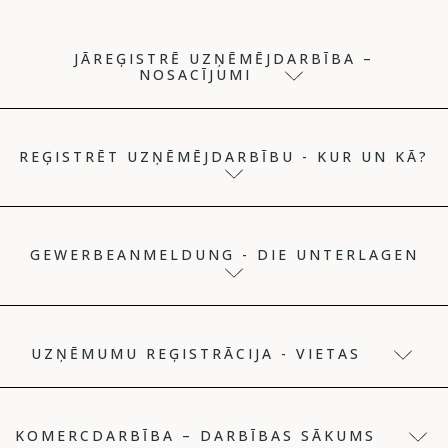
JĀREĢISTRĒ UZŅĒMĒJDARBĪBA –
NOSACĪJUMI
REĢISTRĒT UZŅĒMĒJDARBĪBU - KUR UN KĀ?
GEWERBEANMELDUNG - DIE UNTERLAGEN
UZŅĒMUMU REĢISTRĀCIJA - VIETAS
KOMERCDARBĪBA – DARBĪBAS SĀKUMS