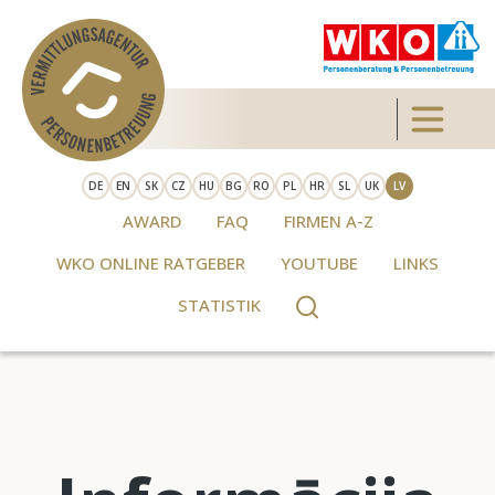
Skip to main content
Toggle 
DE
EN
SK
CZ
HU
BG
RO
PL
HR
SL
UK
LV
AWARD
FAQ
FIRMEN A-Z
WKO ONLINE RATGEBER
YOUTUBE
LINKS
STATISTIK