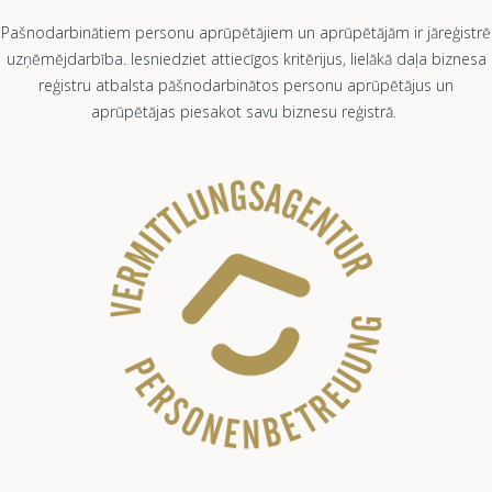
Pašnodarbinātiem personu aprūpētājiem un aprūpētājām ir jāreģistrē
uzņēmējdarbība. Iesniedziet attiecīgos kritērijus, lielākā daļa biznesa
reģistru atbalsta pāšnodarbinātos personu aprūpētājus un
aprūpētājas piesakot savu biznesu reģistrā.