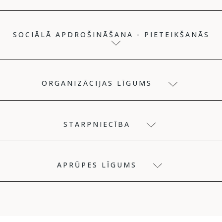
SOCIĀLĀ APDROŠINĀŠANA - PIETEIKŠANĀS
ORGANIZĀCIJAS LĪGUMS
STARPNIECĪBA
APRŪPES LĪGUMS