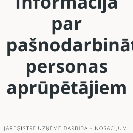
Informācija
par
pašnodarbinā
personas
aprūpētājiem
JĀREĢISTRĒ UZŅĒMĒJDARBĪBA – NOSACĪJUMI