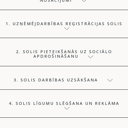
NOSACĪJUMI
1. UZŅĒMĒJDARBĪBAS REĢISTRĀCIJAS SOLIS
2. SOLIS PIETEIKŠANĀS UZ SOCIĀLO
APDROŠINĀŠANU
3. SOLIS DARBĪBAS UZSĀKŠANA
4. SOLIS LĪGUMU SLĒGŠANA UN REKLĀMA