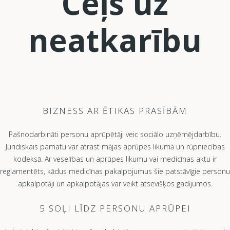
Ceļš uz
neatkarību
BIZNESS AR ĒTIKAS PRASĪBĀM
Pašnodarbināti personu aprūpētāji veic sociālo uzņēmējdarbību.
Juridiskais pamatu var atrast mājas aprūpes likumā un rūpniecības
kodeksā. Ar veselības un aprūpes likumu vai medicīnas aktu ir
reglamentēts, kādus medicīnas pakalpojumus šie patstāvīgie personu
apkalpotāji un apkalpotājas var veikt atsevišķos gadījumos.
5 SOĻI LĪDZ PERSONU APRŪPEI