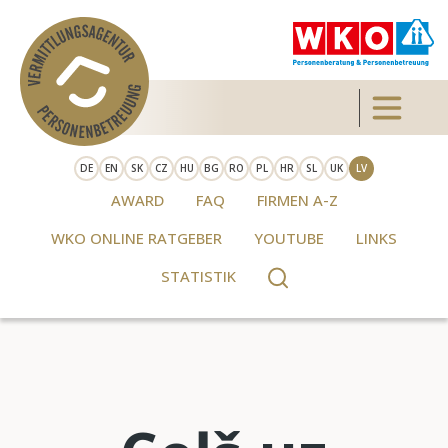
Skip to main content
Toggle 
DE
EN
SK
CZ
HU
BG
RO
PL
HR
SL
UK
LV
AWARD
FAQ
FIRMEN A-Z
WKO ONLINE RATGEBER
YOUTUBE
LINKS
STATISTIK