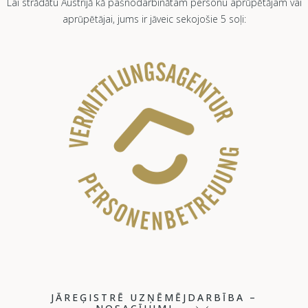
Lai strādātu Austrijā kā pašnodarbinātam personu aprūpētājam vai
aprūpētājai, jums ir jāveic sekojošie 5 soļi:
JĀREĢISTRĒ UZŅĒMĒJDARBĪBA –