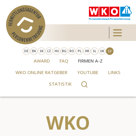
Skip to main content
Toggle 
DE
EN
SK
CZ
HU
BG
RO
PL
HR
SL
UK
LV
AWARD
FAQ
FIRMEN A-Z
WKO ONLINE RATGEBER
YOUTUBE
LINKS
STATISTIK
WKO