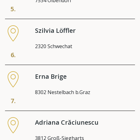
7534 Olbendorf
5.
Szilvia Löffler
2320 Schwechat
6.
Erna Brige
8302 Nestelbach b.Graz
7.
Adriana Crăciunescu
3812 Groß-Siegharts