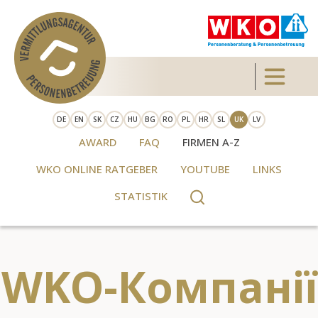
Skip to main content
Toggle 
DE
EN
SK
CZ
HU
BG
RO
PL
HR
SL
UK
LV
AWARD
FAQ
FIRMEN A-Z
WKO ONLINE RATGEBER
YOUTUBE
LINKS
STATISTIK
WKO-Компанії