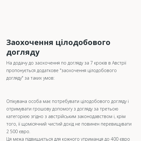
Заохочення цілодобового
догляду
На додачу до заохочення по догляду за 7 кроків в Австрії
пропонується додаткове "заохочення цілодобового
догляду" за таких умов:
Опікувана особа має потребувати цілодобового догляду і
отримувати грошову допомогу з догляду за третьою
категорією згідно з австрійським законодавством і, крім
того, її щомісячний чистий дохід не повинен перевищувати
2 500 євро.
Ця межа підвищується для кожного утриманця до 400 євро