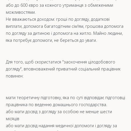
або до 600 євро за кожного утриманця з обмеженими
можливостями.
Не вважаються доходом: гроші по догляду, додаткові
виплати, допомога багатодітним сім'ям, грошова допомога
по догляду за дитиною і допомога на житло. Майно людини,
яка потребує допомоги, не береться до уваги.
Для того, щоб скористатися "заохочення цілодобового
догляду", вповноважений приватний соціальний працівник
повинен:
мати теоретичну підготовку, яка по суті відповідає підготовці
працівника по веденню домашнього господарства.
або мати досвід з догляду за особою не менше шести
місяців
або мати досвід надання медичної допомоги і догляду за