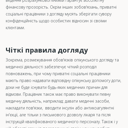
ведення розрахункової книжки гарантує абсолютну
фінансову прозорість. Окрім інших зобов'язань, приватні
соціальні працівники з догляду мусять зберігати сувору
конфіденційність щодо особистих відносин зі своїми
клієнтами.
Чіткі правила догляду
Зокрема, розмежування обов'язків опікунського догляду та
медичної діяльності забезпечує чіткий розподіл
повноважень, при чому приватні соціальні працівники
мають право надавати відповідну опікунську допомогу доти,
доки не буде існувати будь-яких медичних причин для
відмови. Працівник також має право виконувати певну
медичну діяльність, наприклад: давати медичні засоби,
накладати пов'язки, вводити інсулін або антикоагулянтні
ін'єкції, але тільки з письмового дозволу лікаря та після
інструкцій кваліфікованого медичного персоналу. Також і у