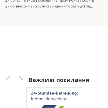
цій області агенція-посередник зі своїм ноу-хау робить
цінний внесок у високу якість надання послуг з догляду.
Важливі посилання