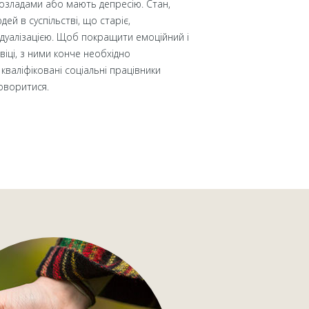
розладами або мають депресію. Стан,
дей в суспільстві, що старіє,
ідуалізацією. Щоб покращити емоційний і
віці, з ними конче необхідно
кваліфіковані соціальні працівники
говоритися.