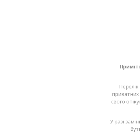
Приміт
Перелік
приватних 
свого опік
У разі замі
бут