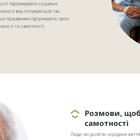
сті підтримувати соціальні
охилого віку почуваються так,
льні працівники підтримують своїх
ваності та самотності.
Розмови, що
самотності
Люди, які досягли середини життя