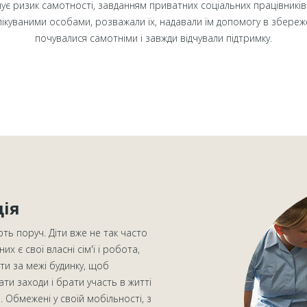
шує ризик самотності, завданням приватних соціальних працівників
ікуваними особами, розважали їх, надавали їм допомогу в збережен
почувалися самотніми і завжди відчували підтримку.
ція
ть поруч. Діти вже не так часто
них є свої власні сім'ї і робота,
ти за межі будинку, щоб
вати заходи і брати участь в житті
. Обмежені у своїй мобільності, з