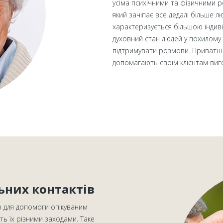
усіма психічними та фізичними 
який зачіпає все дедалі більше лю
характеризується більшою індив
духовний стан людей у похилому 
підтримувати розмови. Приватні 
допомагають своїм клієнтам ви
ьних контактів
ю для допомоги опікуваним
ть їх різними заходами. Таке