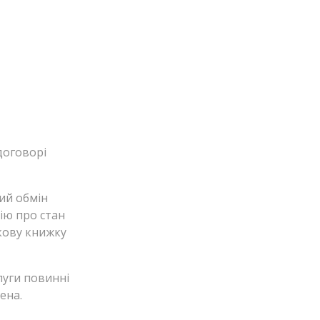
договорі
ий обмін
ію про стан
кову книжку
луги повинні
ена.