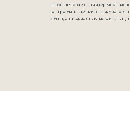
спілкування може стати джерелом задово
вони роблять значний внесок у запобіган
ізоляції, а також дають їм можливість під