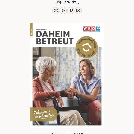
Бургенланд
DE
SK
HU
RO