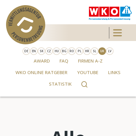
Skip to main content
Toggle 
DE
EN
SK
CZ
HU
BG
RO
PL
HR
SL
UK
LV
AWARD
FAQ
FIRMEN A-Z
WKO ONLINE RATGEBER
YOUTUBE
LINKS
STATISTIK