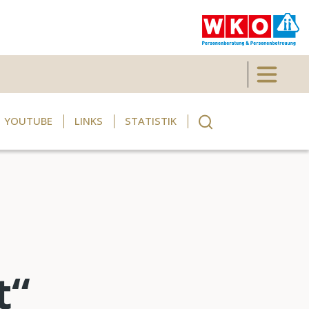
Toggle 
YOUTUBE
LINKS
STATISTIK
t“