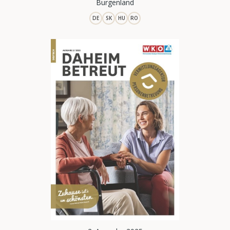
Burgenland
DE
SK
HU
RO