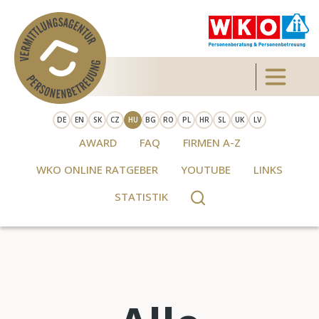
Skip to main content
Toggle 
DE
EN
SK
CZ
HU
BG
RO
PL
HR
SL
UK
LV
AWARD
FAQ
FIRMEN A-Z
WKO ONLINE RATGEBER
YOUTUBE
LINKS
STATISTIK