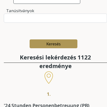
Tanúsítványok
Keresési lekérdezés 1122
eredménye
1.
'24 Stunden Personenbetreuung (PB)