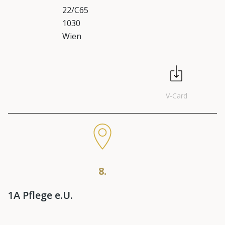
22/C65
1030
Wien
V-Card
8.
1A Pflege e.U.