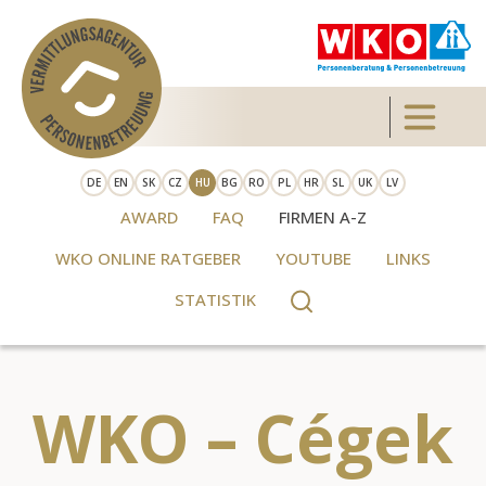
Skip to main content
Toggle 
DE
EN
SK
CZ
HU
BG
RO
PL
HR
SL
UK
LV
AWARD
FAQ
FIRMEN A-Z
WKO ONLINE RATGEBER
YOUTUBE
LINKS
STATISTIK
WKO – Cégek