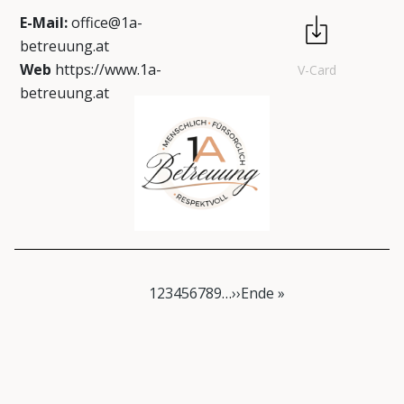
E-Mail:
office@1a-
betreuung.at
Web
https://www.1a-
V-Card
betreuung.at
Pagination
Current page
Page
Page
Page
Page
Page
Page
Page
Page
Next page
Last page
1
2
3
4
5
6
7
8
9
…
››
Ende »