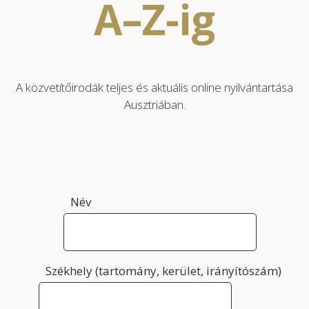
A–Z-ig
A közvetítőirodák teljes és aktuális online nyilvántartása
Ausztriában.
Név
Székhely (tartomány, kerület, irányítószám)