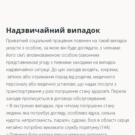
Надзвичайний випадок
Приватний соціальний працівник повинен на такий випадок
укласти з особою, за якою він буде доглядати, з членами
його сім'ї, вповноваженою особою (законним
представником) угоду з певними заходами на випадок
надзвичайної ситуації. До цих заходів входять, зокрема,
зв'язок або отримання порад від родичів, медичного
персоналу або медичної установи, що надає послуги з
транспортування у разі погіршення стану здоров'я. Перелік
заходів прописується в договорі обслуговування.
> В екстрених випадках, при чіткому погіршенні стану
людини, яка потребує догляду, особливо ядуха, сильна
нудота, непритомність, параліч, судоми, болі в області серця
негайно потрібно викликати службу порятунку (144).
> Повинна бути надана перша медична допомога.