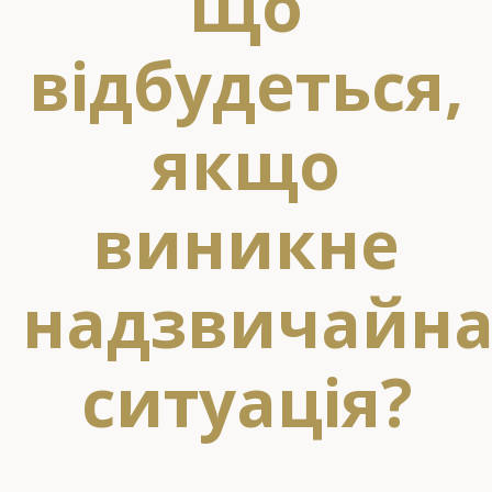
Що
відбудеться,
якщо
виникне
надзвичайн
ситуація?