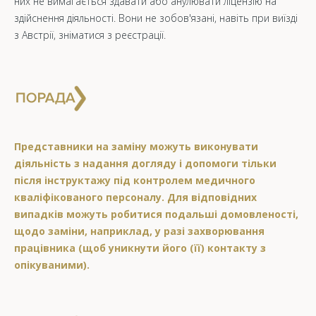
них не вимагається здавати або анулювати ліцензію на
здійснення діяльності. Вони не зобов'язані, навіть при виїзді
з Австрії, зніматися з реєстрації.
Представники на заміну можуть виконувати
діяльність з надання догляду і допомоги тільки
після інструктажу під контролем медичного
кваліфікованого персоналу. Для відповідних
випадків можуть робитися подальші домовленості,
щодо заміни, наприклад, у разі захворювання
працівника (щоб уникнути його (її) контакту з
опікуваними).