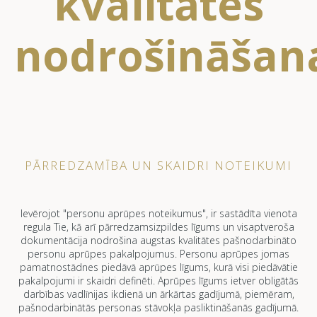
kvalitātes
nodrošināšan
PĀRREDZAMĪBA UN SKAIDRI NOTEIKUMI
Ievērojot "personu aprūpes noteikumus", ir sastādīta vienota
regula Tie, kā arī pārredzamsizpildes līgums un visaptveroša
dokumentācija nodrošina augstas kvalitātes pašnodarbināto
personu aprūpes pakalpojumus. Personu aprūpes jomas
pamatnostādnes piedāvā aprūpes līgums, kurā visi piedāvātie
pakalpojumi ir skaidri definēti. Aprūpes līgums ietver obligātās
darbības vadlīnijas ikdienā un ārkārtas gadījumā, piemēram,
pašnodarbinātās personas stāvokļa pasliktināšanās gadījumā.