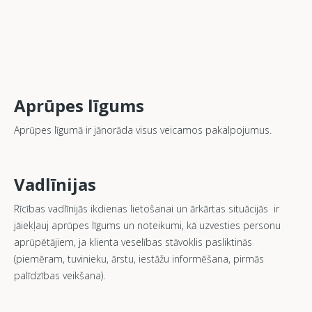
Aprūpes līgums
Aprūpes līgumā ir jānorāda visus veicamos pakalpojumus.
Vadlīnijas
Rīcības vadlīnijās ikdienas lietošanai un ārkārtas situācijās ir
jāiekļauj aprūpes līgums un noteikumi, kā uzvesties personu
aprūpētājiem, ja klienta veselības stāvoklis pasliktinās
(piemēram, tuvinieku, ārstu, iestāžu informēšana, pirmās
palīdzības veikšana).