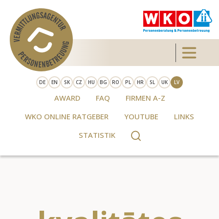
Skip to main content
Toggle 
DE
EN
SK
CZ
HU
BG
RO
PL
HR
SL
UK
LV
AWARD
FAQ
FIRMEN A-Z
WKO ONLINE RATGEBER
YOUTUBE
LINKS
STATISTIK