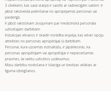
3 cilvēkiem, kas savā starpā ir saistīti ar radniecīgām saitēm. Ir
jābūt rakstveida piekrišanai no aprūpējamās personas vai
piederīgā.
Ir jābūt rakstiskam ziņojumam par medicīniskā personāla
uzticētajām darbībām.
Instukcijas ietvaros ir skaidri norādīta iespēja, kas ietver opciju
atteikties no personas aprūpētāja(-s) darbībām.
Personai, kura uzņemās instruktāžu, ir jāpārliecinās, ka
personas aprūpētājam vai aprūpētājai ir nepieciešamās
prasmes, lai veiktu uzticētos uzdevumus.
Māsu darbību nodošana ir īslaicīga un beidzas vēlākais ar
līguma izbeigšanos.