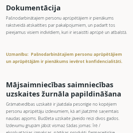
Dokumentācija
Pašnodarbinātajiem personu aprūpētājiem ir pienākums
rakstveidā atskaitīties par pakalpojumiem, un padarīt tos
pieejamus visiem indivīdiem, kuri ir iesaistīti aprūpē un atbalstā.
Uzmanību: Pašnodarbinātajiem personu aprūpētājiem
un aprūpētājām ir pienākums ievērot konfidencialitāti.
Mājsaimniecības saimniecības
uzskaites žurnāla papildināšana
Grāmatvedības uzskaitē ir jāatdala pesonīgie no kopējiem
personu aprūpētāju izdevumiem, kā arī jāatzīmē saņemtais
naudas apjoms. Budžeta uzskaite jāveido reizi divos gados.
Izdevumu grupām jābūt vismaz šādas jomas: Īrē /
ekspluatācijas izmaksas, pārtikas produkti, farmaceitiskie