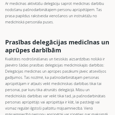
Ar medicīnas aktivitāšu delegāciju saprot medicīnas darbību
nodošanu pašnodarbinātajiem personu aprūpētājiem. Tas
prasa papildus rakstveida vienošanos un instruktāžu no
medicīniskā personāla puses.
Prasības delegācijas medicīnas un
aprūpes darbībām
Kvalitātes nodrošināšanas un tiesiskās aizsardzības nolūkā ir
jāievēro šādas prasības delegācijas medicīniskajās darbībās:
Delegācijas medicīnas un aprūpes pasākumi jāveic atsevišķos
gadījumos. Tas nozīmē, ka pašnodarbinātajam personas
aprūpētājam ir atļauts veikt medicīniskas darbības tikai tai
personai, par kuru tika atrunāts delegācijā. Māsu un
medicīniskās darbības var veikt tikai tad, ja pašnodarbinātais
personas aprūpētājs vai aprūpētāja ir klāt, lai pastāvīgi vai
vismaz regulāri ilgstoši palīzētu mājsaimniecībā. Vienā
mājsaimniecībā personu aprūpētāji var rūpēties par maksimāli