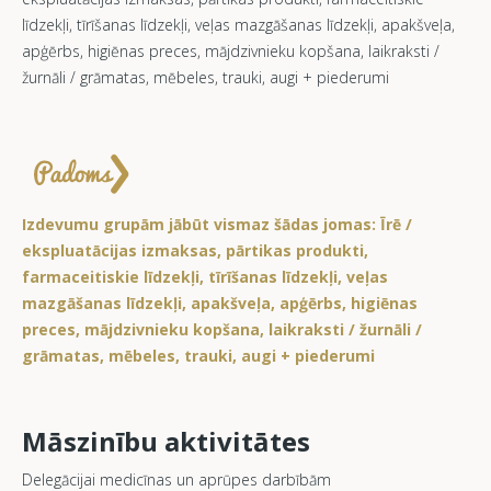
līdzekļi, tīrīšanas līdzekļi, veļas mazgāšanas līdzekļi, apakšveļa,
apģērbs, higiēnas preces, mājdzivnieku kopšana, laikraksti /
žurnāli / grāmatas, mēbeles, trauki, augi + piederumi
Izdevumu grupām jābūt vismaz šādas jomas: Īrē /
ekspluatācijas izmaksas, pārtikas produkti,
farmaceitiskie līdzekļi, tīrīšanas līdzekļi, veļas
mazgāšanas līdzekļi, apakšveļa, apģērbs, higiēnas
preces, mājdzivnieku kopšana, laikraksti / žurnāli /
grāmatas, mēbeles, trauki, augi + piederumi
Māszinību aktivitātes
Delegācijai medicīnas un aprūpes darbībām