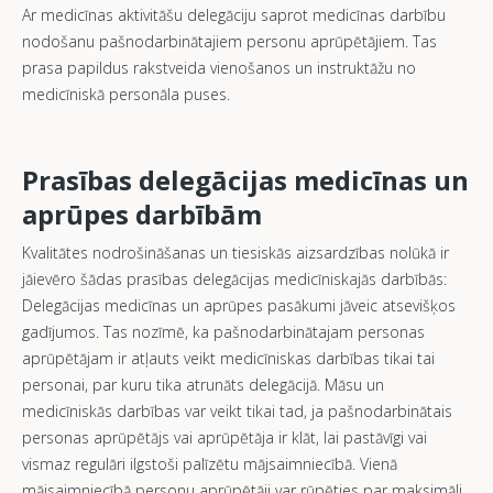
Ar medicīnas aktivitāšu delegāciju saprot medicīnas darbību
nodošanu pašnodarbinātajiem personu aprūpētājiem. Tas
prasa papildus rakstveida vienošanos un instruktāžu no
medicīniskā personāla puses.
Prasības delegācijas medicīnas un
aprūpes darbībām
Kvalitātes nodrošināšanas un tiesiskās aizsardzības nolūkā ir
jāievēro šādas prasības delegācijas medicīniskajās darbībās:
Delegācijas medicīnas un aprūpes pasākumi jāveic atsevišķos
gadījumos. Tas nozīmē, ka pašnodarbinātajam personas
aprūpētājam ir atļauts veikt medicīniskas darbības tikai tai
personai, par kuru tika atrunāts delegācijā. Māsu un
medicīniskās darbības var veikt tikai tad, ja pašnodarbinātais
personas aprūpētājs vai aprūpētāja ir klāt, lai pastāvīgi vai
vismaz regulāri ilgstoši palīzētu mājsaimniecībā. Vienā
mājsaimniecībā personu aprūpētāji var rūpēties par maksimāli