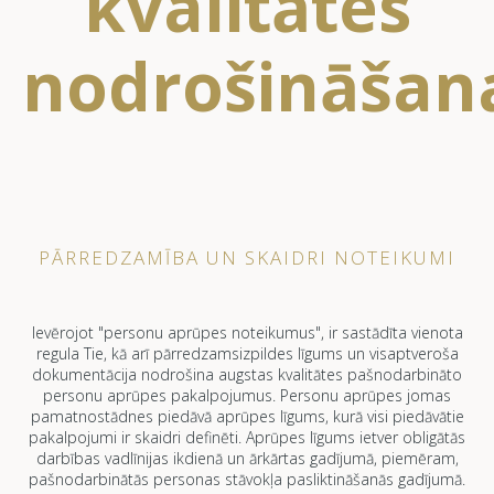
kvalitātes
nodrošināšan
PĀRREDZAMĪBA UN SKAIDRI NOTEIKUMI
Ievērojot "personu aprūpes noteikumus", ir sastādīta vienota
regula Tie, kā arī pārredzamsizpildes līgums un visaptveroša
dokumentācija nodrošina augstas kvalitātes pašnodarbināto
personu aprūpes pakalpojumus. Personu aprūpes jomas
pamatnostādnes piedāvā aprūpes līgums, kurā visi piedāvātie
pakalpojumi ir skaidri definēti. Aprūpes līgums ietver obligātās
darbības vadlīnijas ikdienā un ārkārtas gadījumā, piemēram,
pašnodarbinātās personas stāvokļa pasliktināšanās gadījumā.