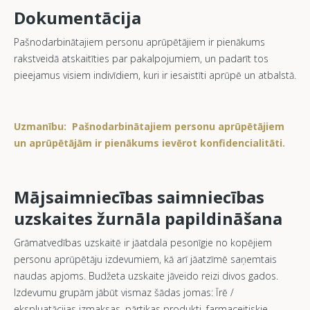
Dokumentācija
Pašnodarbinātajiem personu aprūpētājiem ir pienākums
rakstveidā atskaitīties par pakalpojumiem, un padarīt tos
pieejamus visiem indivīdiem, kuri ir iesaistīti aprūpē un atbalstā.
Uzmanību: Pašnodarbinātajiem personu aprūpētājiem
un aprūpētājām ir pienākums ievērot konfidencialitāti.
Mājsaimniecības saimniecības
uzskaites žurnāla papildināšana
Grāmatvedības uzskaitē ir jāatdala pesonīgie no kopējiem
personu aprūpētāju izdevumiem, kā arī jāatzīmē saņemtais
naudas apjoms. Budžeta uzskaite jāveido reizi divos gados.
Izdevumu grupām jābūt vismaz šādas jomas: Īrē /
ekspluatācijas izmaksas, pārtikas produkti, farmaceitiskie