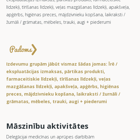
līdzekļi, tīrīšanas līdzekļi, veļas mazgāšanas līdzekļi, apakšveļa,
apģērbs, higiēnas preces, mājdzivnieku kopšana, laikraksti /
žurnāli / grāmatas, mēbeles, trauki, augi + piederumi
Izdevumu grupām jābūt vismaz šādas jomas: Īrē /
ekspluatācijas izmaksas, pārtikas produkti,
farmaceitiskie līdzekļi, tīrīšanas līdzekļi, veļas
mazgāšanas līdzekļi, apakšveļa, apģērbs, higiēnas
preces, mājdzivnieku kopšana, laikraksti / žurnāli /
grāmatas, mēbeles, trauki, augi + piederumi
Māszinību aktivitātes
Delegācijai medicīnas un aprūpes darbībām