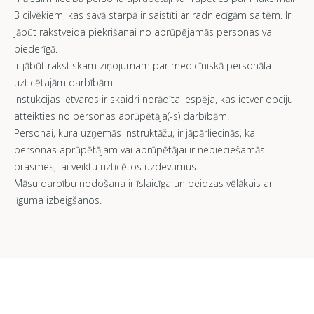
3 cilvēkiem, kas savā starpā ir saistīti ar radniecīgām saitēm. Ir
jābūt rakstveida piekrišanai no aprūpējamās personas vai
piederīgā.
Ir jābūt rakstiskam ziņojumam par medicīniskā personāla
uzticētajām darbībām.
Instukcijas ietvaros ir skaidri norādīta iespēja, kas ietver opciju
atteikties no personas aprūpētāja(-s) darbībām.
Personai, kura uzņemās instruktāžu, ir jāpārliecinās, ka
personas aprūpētājam vai aprūpētājai ir nepieciešamās
prasmes, lai veiktu uzticētos uzdevumus.
Māsu darbību nodošana ir īslaicīga un beidzas vēlākais ar
līguma izbeigšanos.