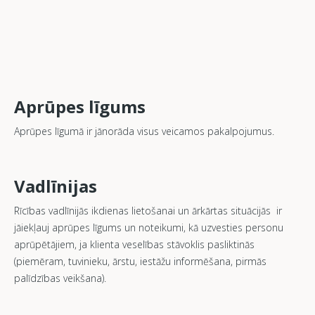
Aprūpes līgums
Aprūpes līgumā ir jānorāda visus veicamos pakalpojumus.
Vadlīnijas
Rīcības vadlīnijās ikdienas lietošanai un ārkārtas situācijās ir
jāiekļauj aprūpes līgums un noteikumi, kā uzvesties personu
aprūpētājiem, ja klienta veselības stāvoklis pasliktinās
(piemēram, tuvinieku, ārstu, iestāžu informēšana, pirmās
palīdzības veikšana).