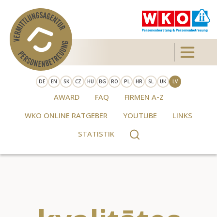
Skip to main content
Toggle 
DE
EN
SK
CZ
HU
BG
RO
PL
HR
SL
UK
LV
AWARD
FAQ
FIRMEN A-Z
WKO ONLINE RATGEBER
YOUTUBE
LINKS
STATISTIK