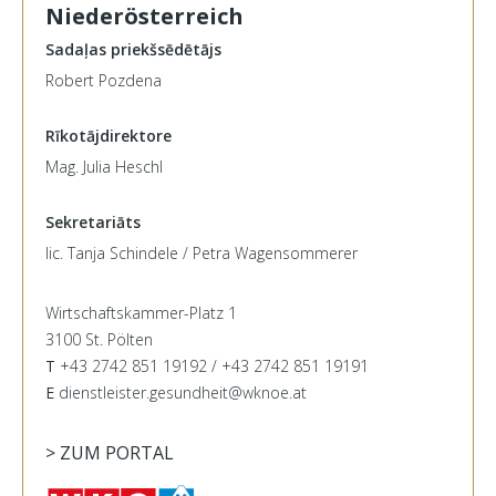
Niederösterreich
Sadaļas priekšsēdētājs
Robert Pozdena
Rīkotājdirektore
Mag. Julia Heschl
Sekretariāts
lic. Tanja Schindele / Petra Wagensommerer
Wirtschaftskammer-Platz 1
3100 St. Pölten
T
+43 2742 851 19192 / +43 2742 851 19191
E
dienstleister.gesundheit@wknoe.at
> ZUM PORTAL