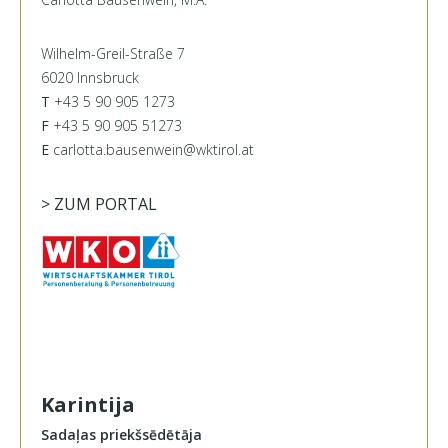
Wilhelm-Greil-Straße 7
6020 Innsbruck
T
+43 5 90 905 1273
F
+43 5 90 905 51273
E
carlotta.bausenwein@wktirol.at
> ZUM PORTAL
Karintija
Sadaļas priekšsēdētāja