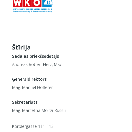
Štīrija
Sadaļas priekšsēdētājs
Andreas Robert Herz, MSc
Ģenerāldirektors
Mag. Manuel Höfferer
Sekretariāts
Mag. Marcelina Moitzi-Russu
Körblergasse 111-113