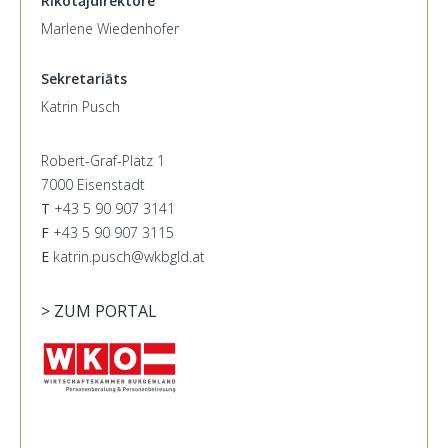
Rīkotājdirektore
Marlene Wiedenhofer
Sekretariāts
Katrin Pusch
Robert-Graf-Platz 1
7000 Eisenstadt
T
+43 5 90 907 3141
F
+43 5 90 907 3115
E
katrin.pusch@wkbgld.at
> ZUM PORTAL