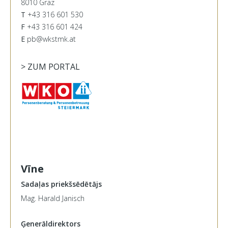
8010 Graz
T
+43 316 601 530
F
+43 316 601 424
E
pb@wkstmk.at
> ZUM PORTAL
Vīne
Sadaļas priekšsēdētājs
Mag. Harald Janisch
Ģenerāldirektors