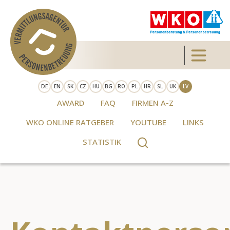
Skip to main content
Toggle 
DE
EN
SK
CZ
HU
BG
RO
PL
HR
SL
UK
LV
AWARD
FAQ
FIRMEN A-Z
WKO ONLINE RATGEBER
YOUTUBE
LINKS
STATISTIK