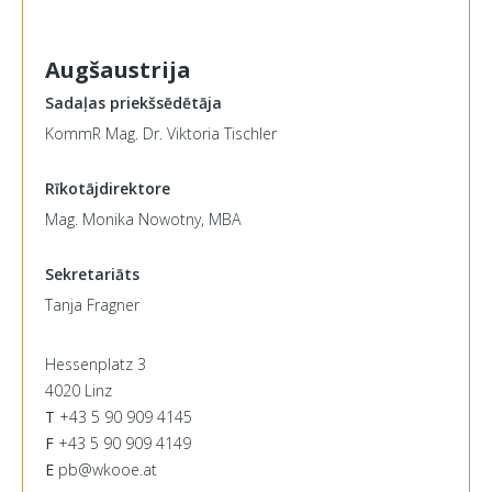
Augšaustrija
Sadaļas priekšsēdētāja
KommR Mag. Dr. Viktoria Tischler
Rīkotājdirektore
Mag. Monika Nowotny, MBA
Sekretariāts
Tanja Fragner
Hessenplatz 3
4020 Linz
T
+43 5 90 909 4145
F
+43 5 90 909 4149
E
pb@wkooe.at