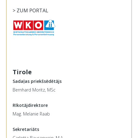
> ZUM PORTAL
Tirole
Sadaļas priekšsēdētājs
Bernhard Moritz, MSc
Rīkotājdirektore
Mag. Melanie Raab
Sekretariāts
Carlotta Bausenwein, M.A.