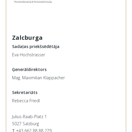
Zalcburga
Sadaļas priekšsēdētāja
Eva Hochstrasser
Ģenerāldirektors
Mag. Maximilian Klappacher
Sekretariāts
Rebecca Friedl
Julius-Raab-Platz 1
5027 Salzburg
T
+43 662 88 88 279