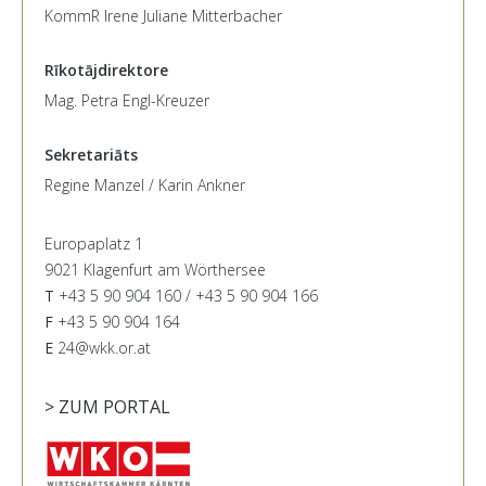
KommR Irene Juliane Mitterbacher
Rīkotājdirektore
Mag. Petra Engl-Kreuzer
Sekretariāts
Regine Manzel / Karin Ankner
Europaplatz 1
9021 Klagenfurt am Wörthersee
T
+43 5 90 904 160 / +43 5 90 904 166
F
+43 5 90 904 164
E
24@wkk.or.at
> ZUM PORTAL