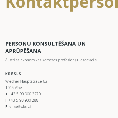
Kontaktperso
PERSONU KONSULTĒŠANA UN
APRŪPĒŠANA
Austrijas ekonomikas kameras profesionāļu asociācija
KRĒSLS
Wiedner Hauptstraße 63
1045 Vīne
T
+43 5 90 900 3270
F
+43 5 90 900 288
E
fv-pb@wko.at