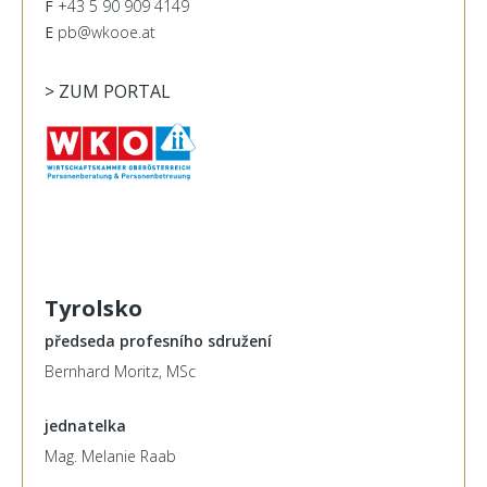
F
+43 5 90 909 4149
E
pb@wkooe.at
> ZUM PORTAL
Tyrolsko
předseda profesního sdružení
Bernhard Moritz, MSc
jednatelka
Mag. Melanie Raab