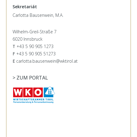
Sekretariát
Carlotta Bausenwein, M.A.
Wilhelm-Greil-Straße 7
6020 Innsbruck
T
+43 5 90 905 1273
F
+43 5 90 905 51273
E
carlotta.bausenwein@wktirol.at
> ZUM PORTAL