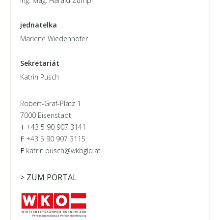
Ing. Mag. Harald Zumpf
jednatelka
Marlene Wiedenhofer
Sekretariát
Katrin Pusch
Robert-Graf-Platz 1
7000 Eisenstadt
T
+43 5 90 907 3141
F
+43 5 90 907 3115
E
katrin.pusch@wkbgld.at
> ZUM PORTAL