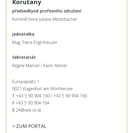
Korutany
předsedkyně profesního sdružení
KommR Irene Juliane Mitterbacher
jednatelka
Mag. Petra Engl-Kreuzer
Sekretariát
Regine Manzel / Karin Ankner
Europaplatz 1
9021 Klagenfurt am Wörthersee
T
+43 5 90 904 160 / +43 5 90 904 166
F
+43 5 90 904 164
E
24@wkk.or.at
> ZUM PORTAL