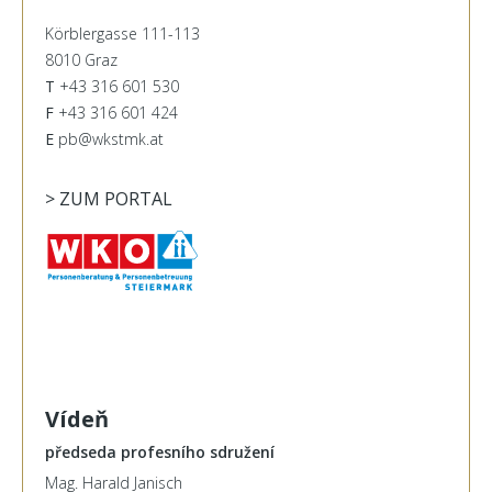
Körblergasse 111-113
8010 Graz
T
+43 316 601 530
F
+43 316 601 424
E
pb@wkstmk.at
> ZUM PORTAL
Vídeň
předseda profesního sdružení
Mag. Harald Janisch