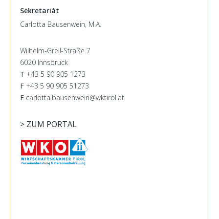
Sekretariát
Carlotta Bausenwein, M.A.
Wilhelm-Greil-Straße 7
6020 Innsbruck
T
+43 5 90 905 1273
F
+43 5 90 905 51273
E
carlotta.bausenwein@wktirol.at
> ZUM PORTAL