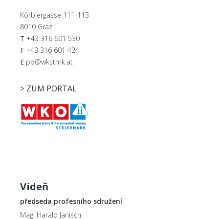
Körblergasse 111-113
8010 Graz
T
+43 316 601 530
F
+43 316 601 424
E
pb@wkstmk.at
> ZUM PORTAL
Vídeň
předseda profesního sdružení
Mag. Harald Janisch