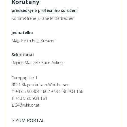
Korutany
předsedkyně profesního sdružení
KommR Irene Juliane Mitterbacher
jednatelka
Mag. Petra Engl-Kreuzer
Sekretariát
Regine Manzel / Karin Ankner
Europaplatz 1
9021 Klagenfurt am Wörthersee
T
+43 5 90 904 160 / +43 5 90 904 166
F
+43 5 90 904 164
E
24@wkk.or.at
> ZUM PORTAL