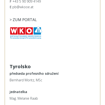
F
+43 5 90 909 4149
E
pb@wkooe.at
> ZUM PORTAL
Tyrolsko
předseda profesního sdružení
Bernhard Moritz, MSc
jednatelka
Mag. Melanie Raab