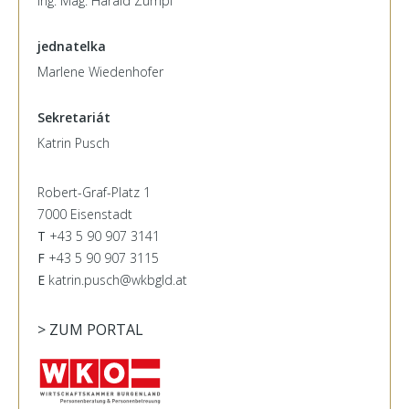
Ing. Mag. Harald Zumpf
jednatelka
Marlene Wiedenhofer
Sekretariát
Katrin Pusch
Robert-Graf-Platz 1
7000 Eisenstadt
T
+43 5 90 907 3141
F
+43 5 90 907 3115
E
katrin.pusch@wkbgld.at
> ZUM PORTAL