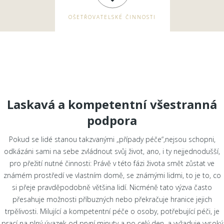
OŠETŘOVATELSKÉ ČINNOSTI
Laskavá a kompetentní všestranná
podpora
Pokud se lidé stanou takzvanými „případy péče“,nejsou schopni,
odkázáni sami na sebe zvládnout svůj život, ano, i ty nejjednodušší,
pro přežití nutné činnosti: Právě v této fázi života smět zůstat ve
známém prostředí ve vlastním domě, se známými lidmi, to je to, co
si přeje pravděpodobně většina lidí. Nicméně tato výzva často
přesahuje možnosti příbuzných nebo překračuje hranice jejich
trpělivosti. Milující a kompetentní péče o osoby, potřebující péči, je
prací na plný úvazek od první minuty a po celý den, a vyžaduje vysoký