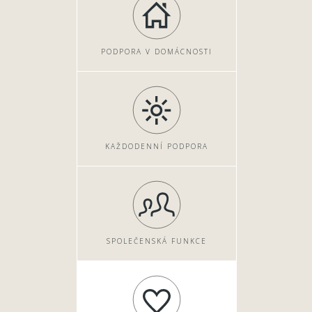
PODPORA V DOMÁCNOSTI
KAŽDODENNÍ PODPORA
SPOLEČENSKÁ FUNKCE