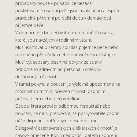
prováděny pouze v případě, že nezávislí
poskytovatelé osobní péče jsou trvale nebo alespoň
pravidelně přítomni po delší dobu v domácnosti
příjemce péče.
V domácnosti lze pečovat o maximálně tři osoby,
které jsou navzájem v rodinném vztahu.
Musí existovat písemný souhlas příjemce péče nebo
rodinného příslušníka nebo oprávněného zástupce.
Musí být sepsány písemné pokyny ze strany
odborného zdravotního personálu ohledně
definovaných činností.
V rámci pokynů a poučení je výslovně upozorněno na
možnost odmítnutí převzetí činností osobním
pečovatelem nebo pečovatelkou.
Osoba, která provádí odbornou instruktáž nebo
poučení, se musí přesvědčit, že poskytovatelé osobní
péče disponují potřebnými dovednostmi.
Delegování ošetřovatelských a lékařských činností je
časově omezené. Končí nejpozději datem ukončení