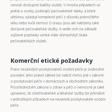
cenově dostupné balíčky služeb. V mnoha případech se
jedná o osoby, pobírající pečovatelské dávky, a které
většinou vyžadují komplexní péči z důvodu pokročilého
věku nebo kvůli nemoci či úrazu. Jsou ale nabízeny také
dočasné pečovatelské služby. A vedle nich na základě
zvýšené poptávky vzniká stále důmyslnější škála
pečovatelských služeb.
Komerční etické požadavky
Práce nezávislých poskytovatelů osobní péče je svobodné
povolání. Jeho právní základ lze nalézt mimo jiné v zákoně
o poskytování péče v domácnosti a obchodním zákoníku.
Prostřednictvím zákona o zdraví a péči o nemocné je také
upraveno, že ošetřovatelské a lékařské služby lze přenášet
v jednotlivých případech na nezávislé poskytovatele osobní
péče.