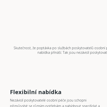
Skutečnost, že poptávka po službách poskytovatelů osobní p
nabídka přináší. Tak jsou nezávislí poskytova
Flexibilní nabídka
Nezávislí poskytovatelé osobní péče jsou schopni
přizpůsobit se různým potřebám a nabídnout specifické a