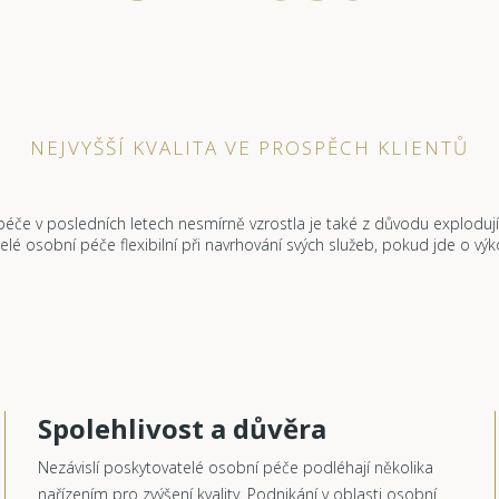
NEJVYŠŠÍ KVALITA VE PROSPĚCH KLIENTŮ
éče v posledních letech nesmírně vzrostla je také z důvodu explodují
telé osobní péče flexibilní při navrhování svých služeb, pokud jde o vý
Spolehlivost a důvěra
Nezávislí poskytovatelé osobní péče podléhají několika
nařízením pro zvýšení kvality. Podnikání v oblasti osobní