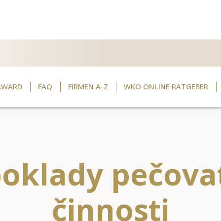
AWARD
FAQ
FIRMEN A-Z
WKO ONLINE RATGEBER
oklady pečova
činnosti