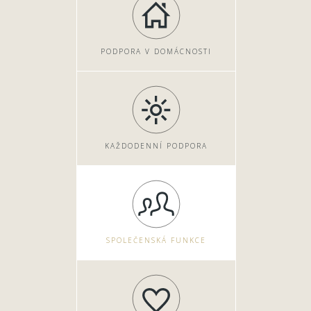
PODPORA V DOMÁCNOSTI
KAŽDODENNÍ PODPORA
SPOLEČENSKÁ FUNKCE