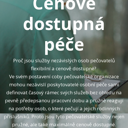
Cenově
dostupná
péče
Proč jsou služby nezávislých osob pečovatelů
flexibilní a cenově dostupné?
Ve svém postavení coby pečovatelské organizace
mohou nezávislí poskytovatelé osobní péče sami
definovat časový rámec svých služeb bez ohledu na
pevně předepsanou pracovní dobu a pružně reagují
na potřeby osob, o které pečují a jejich rodinných
příslušníků. Proto jsou tyto pečovatelské služby nejen
pružné, ale také maximálně cenově dostupné.