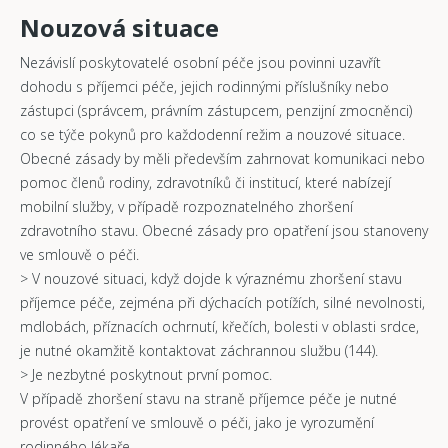
Nouzová situace
Nezávislí poskytovatelé osobní péče jsou povinni uzavřít
dohodu s příjemci péče, jejich rodinnými příslušníky nebo
zástupci (správcem, právním zástupcem, penzijní zmocněnci)
co se týče pokynů pro každodenní režim a nouzové situace.
Obecné zásady by měli především zahrnovat komunikaci nebo
pomoc členů rodiny, zdravotníků či institucí, které nabízejí
mobilní služby, v případě rozpoznatelného zhoršení
zdravotního stavu. Obecné zásady pro opatření jsou stanoveny
ve smlouvě o péči.
> V nouzové situaci, když dojde k výraznému zhoršení stavu
příjemce péče, zejména při dýchacích potížích, silné nevolnosti,
mdlobách, příznacích ochrnutí, křečích, bolesti v oblasti srdce,
je nutné okamžitě kontaktovat záchrannou službu (144).
> Je nezbytné poskytnout první pomoc.
V případě zhoršení stavu na straně příjemce péče je nutné
provést opatření ve smlouvě o péči, jako je vyrozumění
rodinného lékaře.