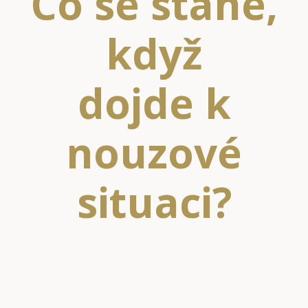
Co se stane,
když
dojde k
nouzové
situaci?