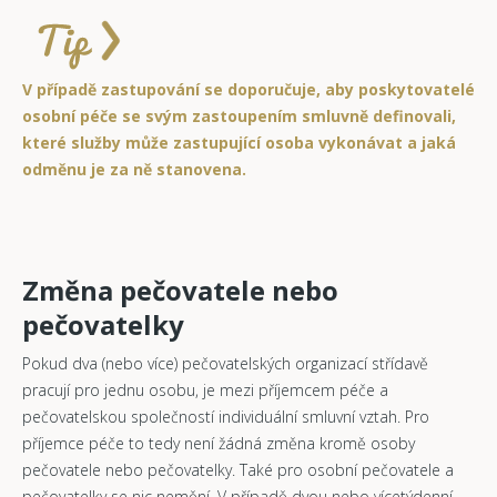
V případě zastupování se doporučuje, aby poskytovatelé
osobní péče se svým zastoupením smluvně definovali,
které služby může zastupující osoba vykonávat a jaká
odměnu je za ně stanovena.
Změna pečovatele nebo
pečovatelky
Pokud dva (nebo více) pečovatelských organizací střídavě
pracují pro jednu osobu, je mezi příjemcem péče a
pečovatelskou společností individuální smluvní vztah. Pro
příjemce péče to tedy není žádná změna kromě osoby
pečovatele nebo pečovatelky. Také pro osobní pečovatele a
pečovatelky se nic nemění. V případě dvou nebo vícetýdenní