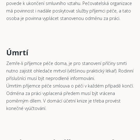
povede k ukončení smluvního vztahu. Pečovatelská organizace
má povinnost i nadále poskytovat služby příjemci péče, a tato
osoba je povinna vyplácet stanovenou odměnu za práci.
Úmrtí
Zemře-li příjemce péče doma, je pro stanovení příčiny smrti
nutno zajistit ohledače mrtvol (většinou praktický lékař). Rodinní
příslušníci musí být neprodleně informováni.
Úmrtím příjemce péče smlouva o péči v každém případě končí.
Odměna za práci vyplacená předem musí být vrácena
poměrným dílem. V domácí účetní knize je třeba provést
konečné vyúčtování.