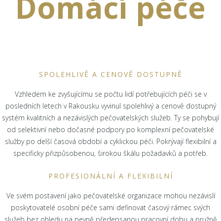
Domácí péče
SPOLEHLIVĚ A CENOVĚ DOSTUPNĚ
Vzhledem ke zvyšujícímu se počtu lidí potřebujících péči se v
posledních letech v Rakousku vyvinul spolehlivý a cenově dostupný
systém kvalitních a nezávislých pečovatelských služeb. Ty se pohybují
od selektivní nebo dočasné podpory po komplexní pečovatelské
služby po delší časová období a cyklickou péči. Pokrývají flexibilní a
specificky přizpůsobenou, širokou škálu požadavků a potřeb.
PROFESIONÁLNÍ A FLEXIBILNÍ
Ve svém postavení jako pečovatelské organizace mohou nezávislí
poskytovatelé osobní péče sami definovat časový rámec svých
služeb bez ohledu na pevně předepsanou pracovní dobu a pružně