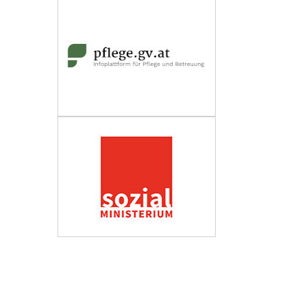
Wirtschaftskammer Österreich
Fachverband Personenberatung und
Personenbetreuung
Impressum
Datenschutzerklärung
Barrierefreiheit