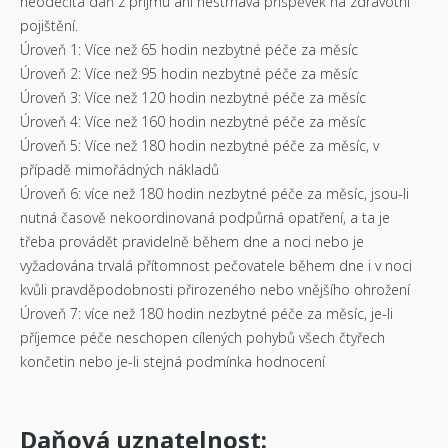
neodečítá daň z příjmu ani nestrhává příspěvek na zdravotní
pojištění.
Úroveň 1: Více než 65 hodin nezbytné péče za měsíc
Úroveň 2: Více než 95 hodin nezbytné péče za měsíc
Úroveň 3: Více než 120 hodin nezbytné péče za měsíc
Úroveň 4: Více než 160 hodin nezbytné péče za měsíc
Úroveň 5: Více než 180 hodin nezbytné péče za měsíc, v
případě mimořádných nákladů
Úroveň 6: více než 180 hodin nezbytné péče za měsíc, jsou-li
nutná časově nekoordinovaná podpůrná opatření, a ta je
třeba provádět pravidelně během dne a noci nebo je
vyžadována trvalá přítomnost pečovatele během dne i v noci
kvůli pravděpodobnosti přirozeného nebo vnějšího ohrožení
Úroveň 7: více než 180 hodin nezbytné péče za měsíc, je-li
příjemce péče neschopen cílených pohybů všech čtyřech
končetin nebo je-li stejná podmínka hodnocení
Daňová uznatelnost: