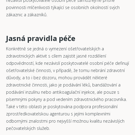
nezávislí poskytovatelé osobní péče samozřejmě přísné
povinnosti mlčenlivosti týkající se osobních okolností svých
zákaznic a zákazníků.
Jasná pravidla péče
Konkrétně se jedná o vymezení ošetřovatelských a
zdravotnických aktivit s cílem zajistit jasné rozdělení
odpovědností, kde nezávislí poskytovatelé osobní péče definují
ošetřovatelské činnosti, v případě, že tomu nebrání zdravotní
důvody, a to i bez dozoru, mohou provádět některé
zdravotnické činnosti, jako je podávání léků, bandážování a
podávání inzulínu nebo antikoagulační injekce, ale pouze s
písemnými pokyny a pod vedením zdravotnického pracovníka.
Také v této oblasti je poskytována podpora profesionální
zprostředkovatelskou agenturou s jejími komplexními
odbornými znalostmi pro nejvyšší možnou kvalitu nezávislých
pečovatelských služeb.