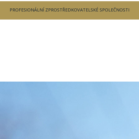
PROFESIONÁLNÍ ZPROSTŘEDKOVATELSKÉ SPOLEČNOSTI