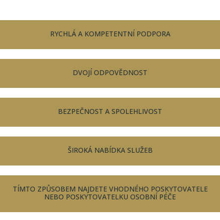
RYCHLÁ A KOMPETENTNÍ PODPORA
DVOJÍ ODPOVĚDNOST
BEZPEČNOST A SPOLEHLIVOST
ŠIROKÁ NABÍDKA SLUŽEB
TÍMTO ZPŮSOBEM NAJDETE VHODNÉHO POSKYTOVATELE
NEBO POSKYTOVATELKU OSOBNÍ PÉČE