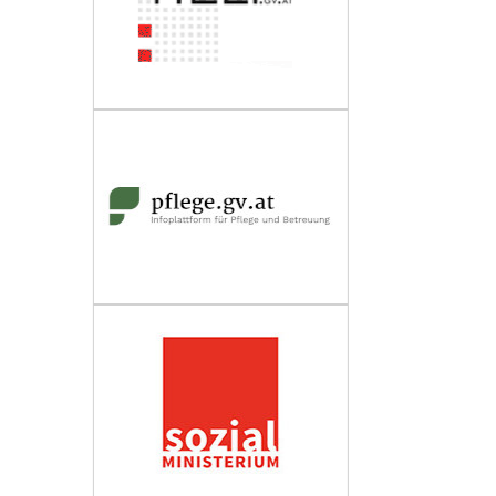
Wirtschaftskammer Österreich
Fachverband Personenberatung und
Personenbetreuung
Impressum
Datenschutzerklärung
Barrierefreiheit