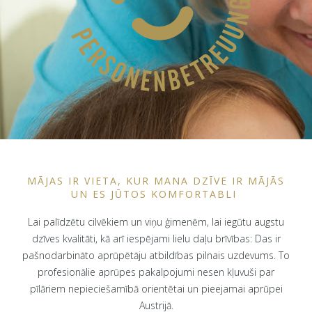
MĀJAS IR VIETA, KUR MANA DZĪVE IR MĀJĀS
UN ES JŪTOS KOMFORTABLI
Lai palīdzētu cilvēkiem un viņu ģimenēm, lai iegūtu augstu
dzīves kvalitāti, kā arī iespējami lielu daļu brīvības: Das ir
pašnodarbināto aprūpētāju atbildības pilnais uzdevums. To
profesionālie aprūpes pakalpojumi nesen kļuvuši par
pīlāriem nepieciešamībā orientētai un pieejamai aprūpei
Austrijā.