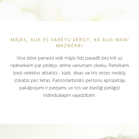
MĀJĀS, KUR ES VARĒTU VĒROT, KĀ AUG MANI
MAZBĒRBI
Viņa dzīve pierastā vidē mājās līdz pavadīt bez krīt uz
radiniekiem par pēdējo: vēlme vairumam cilvēku. Pietiekami
bieži selektīvs atbalsts - kāds. divas vai trīs reizes nedēļā,
izskatās pēc lietas. Pašnodarbināto personu aprūpētāju
pakalpojumi ir pieejami, un tos var elastīgi pielāgot
individuālajām vajadzībām.