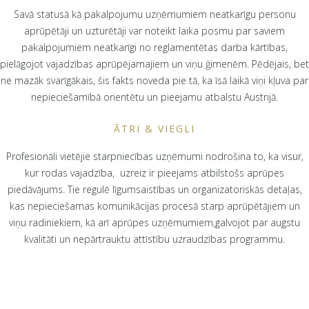
Savā statusā kā pakalpojumu uzņēmumiem neatkarīgu personu
aprūpētāji un uzturētāji var noteikt laika posmu par saviem
pakalpojumiem neatkarīgi no reglamentētas darba kārtības,
pielāgojot vajadzības aprūpējamajiem un viņu ģimenēm. Pēdējais, bet
ne mazāk svarīgākais, šis fakts noveda pie tā, ka īsā laikā viņi kļuva par
nepieciešamībā orientētu un pieejamu atbalstu Austrijā.
ĀTRI & VIEGLI
Profesionāli vietējie starpniecības uzņēmumi nodrošina to, ka visur,
kur rodas vajadzība, uzreiz ir pieejams atbilstošs aprūpes
piedāvājums. Tie regulē līgumsaistības un organizatoriskās detaļas,
kas nepieciešamas komunikācijas procesā starp aprūpētājiem un
viņu radiniekiem, kā arī aprūpes uzņēmumiem,galvojot par augstu
kvalitāti un nepārtrauktu attīstību uzraudzības programmu.