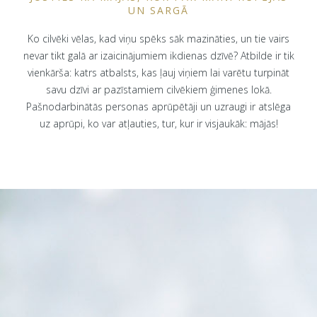
UN SARGĀ
Ko cilvēki vēlas, kad viņu spēks sāk mazināties, un tie vairs
nevar tikt galā ar izaicinājumiem ikdienas dzīvē? Atbilde ir tik
vienkārša: katrs atbalsts, kas ļauj viņiem lai varētu turpināt
savu dzīvi ar pazīstamiem cilvēkiem ģimenes lokā.
Pašnodarbinātās personas aprūpētāji un uzraugi ir atslēga
uz aprūpi, ko var atļauties, tur, kur ir visjaukāk: mājās!