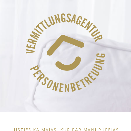
JUSTIES KĀ MĀJĀS, KUR PAR MANI RŪPĒJAS