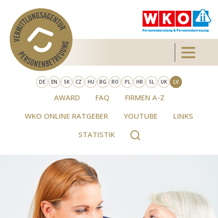
Skip to main content
Toggle 
DE
EN
SK
CZ
HU
BG
RO
PL
HR
SL
UK
LV
AWARD
FAQ
FIRMEN A-Z
WKO ONLINE RATGEBER
YOUTUBE
LINKS
STATISTIK