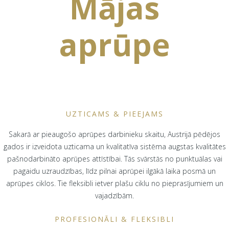
Mājas
aprūpe
UZTICAMS & PIEEJAMS
Sakarā ar pieaugošo aprūpes darbinieku skaitu, Austrijā pēdējos
gados ir izveidota uzticama un kvalitatīva sistēma augstas kvalitātes
pašnodarbināto aprūpes attīstībai. Tās svārstās no punktuālas vai
pagaidu uzraudzības, līdz pilnai aprūpei ilgākā laika posmā un
aprūpes ciklos. Tie fleksibli ietver plašu ciklu no pieprasījumiem un
vajadzībām.
PROFESIONĀLI & FLEKSIBLI