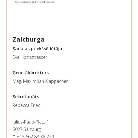
Zalcburga
Sadaļas priekšsēdētāja
Eva Hochstrasser
Ģenerāldirektors
Mag. Maximilian Klappacher
Sekretariāts
Rebecca Friedl
Julius-Raab-Platz 1
5027 Salzburg
T
+43 662 88 88 279