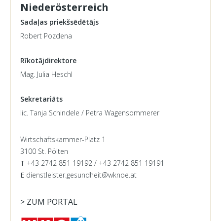
Niederösterreich
Sadaļas priekšsēdētājs
Robert Pozdena
Rīkotājdirektore
Mag. Julia Heschl
Sekretariāts
lic. Tanja Schindele / Petra Wagensommerer
Wirtschaftskammer-Platz 1
3100 St. Pölten
T
+43 2742 851 19192 / +43 2742 851 19191
E
dienstleister.gesundheit@wknoe.at
> ZUM PORTAL