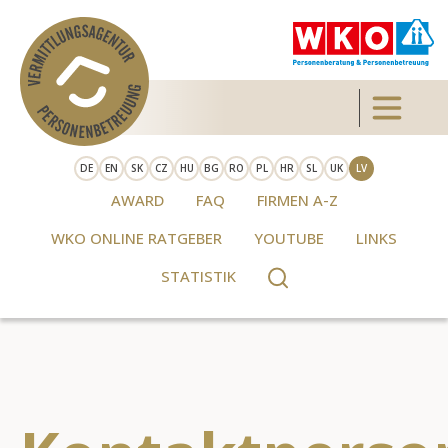
Skip to main content
Toggle 
DE
EN
SK
CZ
HU
BG
RO
PL
HR
SL
UK
LV
AWARD
FAQ
FIRMEN A-Z
WKO ONLINE RATGEBER
YOUTUBE
LINKS
STATISTIK