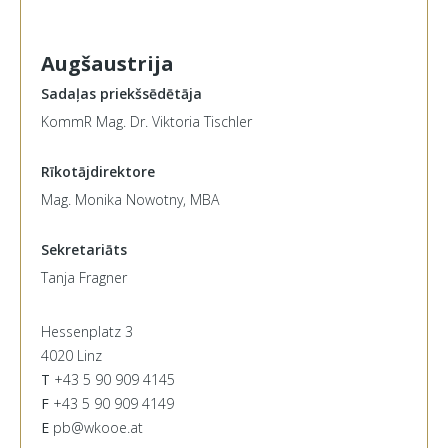
Augšaustrija
Sadaļas priekšsēdētāja
KommR Mag. Dr. Viktoria Tischler
Rīkotājdirektore
Mag. Monika Nowotny, MBA
Sekretariāts
Tanja Fragner
Hessenplatz 3
4020 Linz
T
+43 5 90 909 4145
F
+43 5 90 909 4149
E
pb@wkooe.at