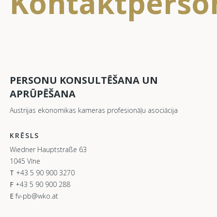
Kontaktperso
PERSONU KONSULTĒŠANA UN
APRŪPĒŠANA
Austrijas ekonomikas kameras profesionāļu asociācija
KRĒSLS
Wiedner Hauptstraße 63
1045 Vīne
T
+43 5 90 900 3270
F
+43 5 90 900 288
E
fv-pb@wko.at