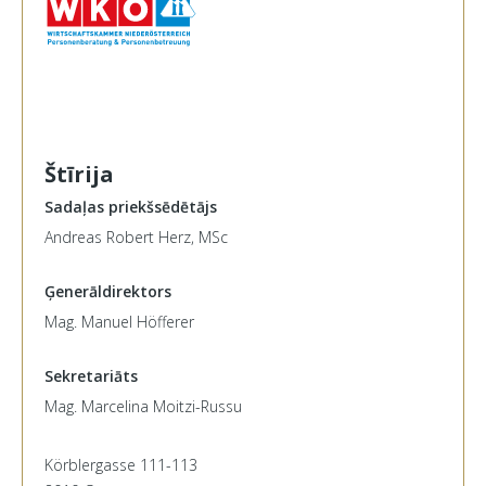
Štīrija
Sadaļas priekšsēdētājs
Andreas Robert Herz, MSc
Ģenerāldirektors
Mag. Manuel Höfferer
Sekretariāts
Mag. Marcelina Moitzi-Russu
Körblergasse 111-113