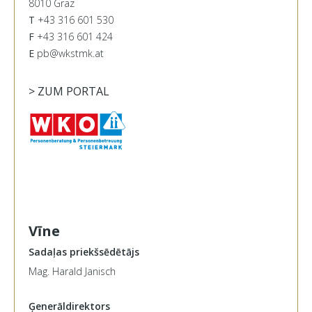
8010 Graz
T
+43 316 601 530
F
+43 316 601 424
E
pb@wkstmk.at
> ZUM PORTAL
Vīne
Sadaļas priekšsēdētājs
Mag. Harald Janisch
Ģenerāldirektors