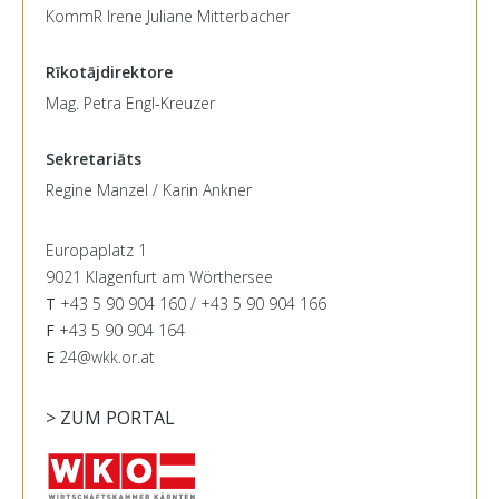
KommR Irene Juliane Mitterbacher
Rīkotājdirektore
Mag. Petra Engl-Kreuzer
Sekretariāts
Regine Manzel / Karin Ankner
Europaplatz 1
9021 Klagenfurt am Wörthersee
T
+43 5 90 904 160 / +43 5 90 904 166
F
+43 5 90 904 164
E
24@wkk.or.at
> ZUM PORTAL