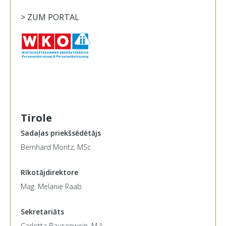
> ZUM PORTAL
Tirole
Sadaļas priekšsēdētājs
Bernhard Moritz, MSc
Rīkotājdirektore
Mag. Melanie Raab
Sekretariāts
Carlotta Bausenwein, M.A.