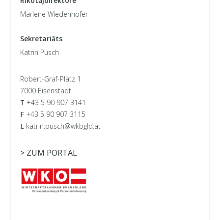
Rīkotājdirektore
Marlene Wiedenhofer
Sekretariāts
Katrin Pusch
Robert-Graf-Platz 1
7000 Eisenstadt
T
+43 5 90 907 3141
F
+43 5 90 907 3115
E
katrin.pusch@wkbgld.at
> ZUM PORTAL