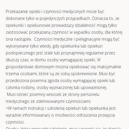
Przekazanie opieki i czynności medycznych może być
dokonane tylko w pojedynczych przypadkach. Oznacza to, że
opiekunki i opiekunowie prowadzący działalność mogą tylko
zastosować przekazaną czynność w wypadku osoby, dla której
ona nastąpiła. Czynności medyczne i pielęgnacyjne mogą być
wykonywane tylko wtedy, gdy opiekunka lub opiekun
podopiecznego jest stale lub przynajmniej regularnie przez
dłuższy czas, w domu osoby wymagającej opieki. W
gospodarstwie domowym można opiekować się maksymalnie
trzema osobami, które są ze sobą spokrewnione. Musi być
przedłożona pisemna zgoda osoby wymagającej opieki lub
członka rodziny, osoby wyznaczonej lub upoważnionej.
Musi istnieć pisemny wniosek ze strony personelu
medycznego ze zdefiniowanymi czynnościami.
<W ramach instrukcji i szkolenia opiekun lub opiekunka jest
wyraźnie informowana/y o możliwości odrzucenia przejęcia
czynności.
Osoba, która prowadzi szkolenie, musi upewnić się, że dany/a