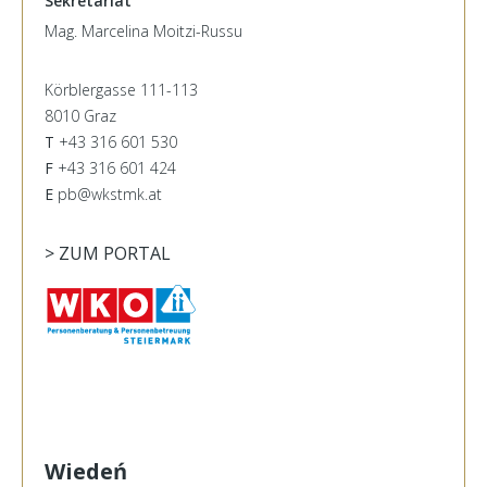
Sekretariat
Mag. Marcelina Moitzi-Russu
Körblergasse 111-113
8010 Graz
T
+43 316 601 530
F
+43 316 601 424
E
pb@wkstmk.at
> ZUM PORTAL
Wiedeń