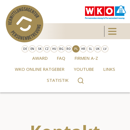
Skip to main content
Toggle 
DE
EN
SK
CZ
HU
BG
RO
PL
HR
SL
UK
LV
AWARD
FAQ
FIRMEN A-Z
WKO ONLINE RATGEBER
YOUTUBE
LINKS
STATISTIK