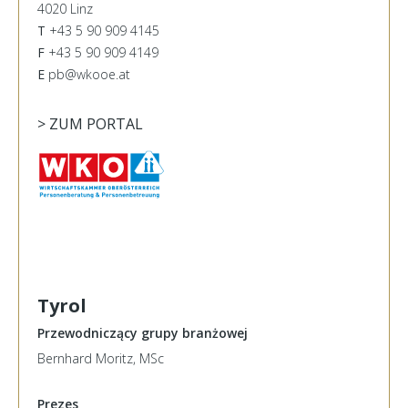
4020 Linz
T
+43 5 90 909 4145
F
+43 5 90 909 4149
E
pb@wkooe.at
> ZUM PORTAL
Tyrol
Przewodniczący grupy branżowej
Bernhard Moritz, MSc
Prezes