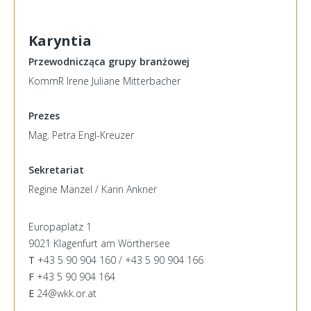
Karyntia
Przewodnicząca grupy branżowej
KommR Irene Juliane Mitterbacher
Prezes
Mag. Petra Engl-Kreuzer
Sekretariat
Regine Manzel / Karin Ankner
Europaplatz 1
9021 Klagenfurt am Wörthersee
T
+43 5 90 904 160 / +43 5 90 904 166
F
+43 5 90 904 164
E
24@wkk.or.at