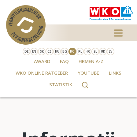
Skip to main content
Toggle 
DE
EN
SK
CZ
HU
BG
RO
PL
HR
SL
UK
LV
AWARD
FAQ
FIRMEN A-Z
WKO ONLINE RATGEBER
YOUTUBE
LINKS
STATISTIK