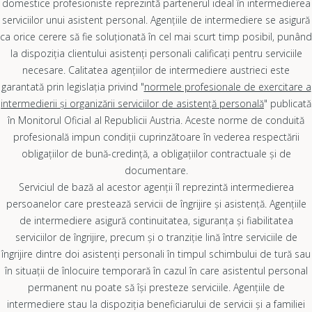
domestice profesioniste reprezintă partenerul ideal în intermedierea
serviciilor unui asistent personal. Agențiile de intermediere se asigură
ca orice cerere să fie soluționată în cel mai scurt timp posibil, punând
la dispoziția clientului asistenți personali calificați pentru serviciile
necesare. Calitatea agențiilor de intermediere austrieci este
garantată prin legislația privind "
normele profesionale de exercitare a
intermedierii și organizării serviciilor de asistență personală
" publicată
în Monitorul Oficial al Republicii Austria. Aceste norme de conduită
profesională impun condiții cuprinzătoare în vederea respectării
obligațiilor de bună-credință, a obligațiilor contractuale și de
documentare.
Serviciul de bază al acestor agenții îl reprezintă intermedierea
persoanelor care prestează servicii de îngrijire și asistență. Agențiile
de intermediere asigură continuitatea, siguranța și fiabilitatea
serviciilor de îngrijire, precum și o tranziție lină între serviciile de
îngrijire dintre doi asistenți personali în timpul schimbului de tură sau
în situații de înlocuire temporară în cazul în care asistentul personal
permanent nu poate să își presteze serviciile. Agențiile de
intermediere stau la dispoziția beneficiarului de servicii și a familiei