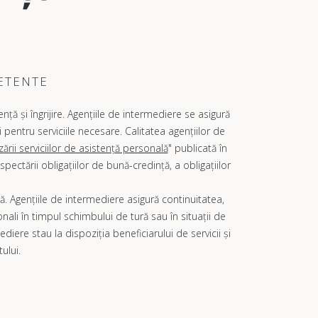
PETENTE
ă și îngrijire. Agențiile de intermediere se asigură
i pentru serviciile necesare. Calitatea agențiilor de
ării serviciilor de asistență personală
" publicată în
ectării obligațiilor de bună-credință, a obligațiilor
ță. Agențiile de intermediere asigură continuitatea,
rsonali în timpul schimbului de tură sau în situații de
iere stau la dispoziția beneficiarului de servicii și
ului.