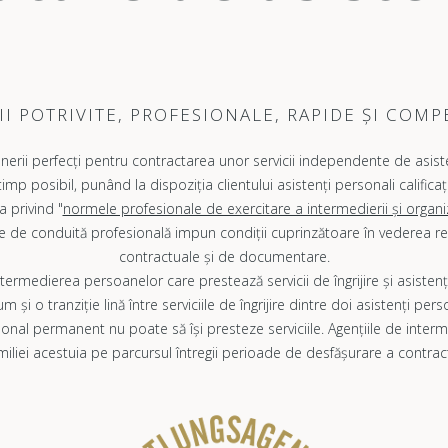
II POTRIVITE, PROFESIONALE, RAPIDE ȘI COM
erii perfecți pentru contractarea unor servicii independente de asistenț
timp posibil, punând la dispoziția clientului asistenți personali calificaț
a privind "
normele profesionale de exercitare a intermedierii și organiz
e de conduită profesională impun condiții cuprinzătoare în vederea resp
contractuale și de documentare.
intermedierea persoanelor care prestează servicii de îngrijire și asisten
ecum și o tranziție lină între serviciile de îngrijire dintre doi asistenți pe
onal permanent nu poate să își presteze serviciile. Agențiile de intermed
miliei acestuia pe parcursul întregii perioade de desfășurare a contract