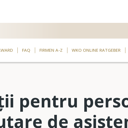
AWARD
FAQ
FIRMEN A-Z
WKO ONLINE RATGEBER
ii pentru pers
utare de asiste