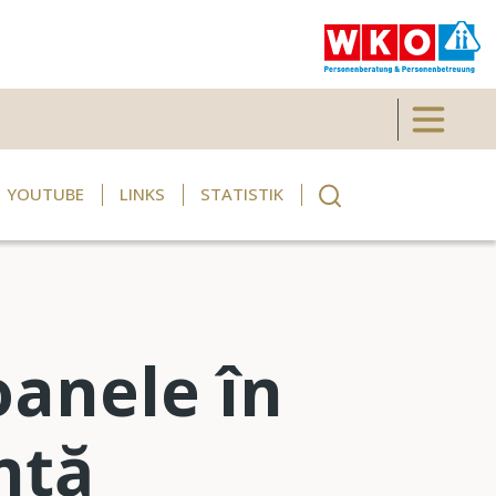
Toggle 
YOUTUBE
LINKS
STATISTIK
oanele în
nță