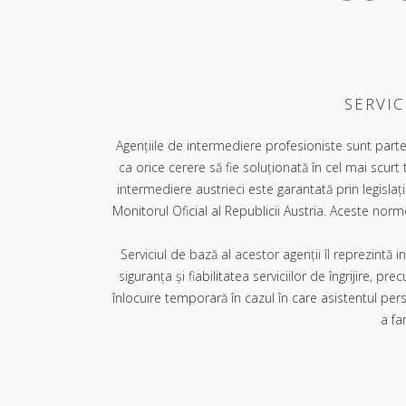
SERVIC
Agențiile de intermediere profesioniste sunt parten
ca orice cerere să fie soluționată în cel mai scurt 
intermediere austrieci este garantată prin legislați
Monitorul Oficial al Republicii Austria. Aceste norm
Serviciul de bază al acestor agenții îl reprezintă 
siguranța și fiabilitatea serviciilor de îngrijire, pr
înlocuire temporară în cazul în care asistentul pers
a fa