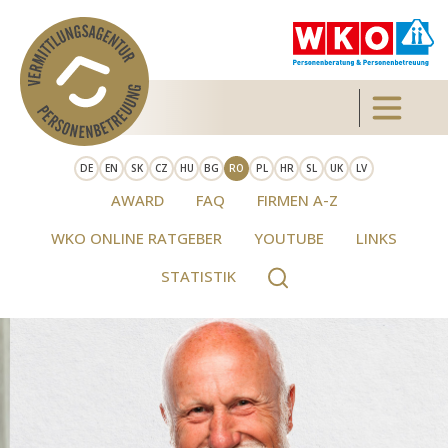
Skip to main content
Toggle 
DE
EN
SK
CZ
HU
BG
RO
PL
HR
SL
UK
LV
AWARD
FAQ
FIRMEN A-Z
WKO ONLINE RATGEBER
YOUTUBE
LINKS
STATISTIK