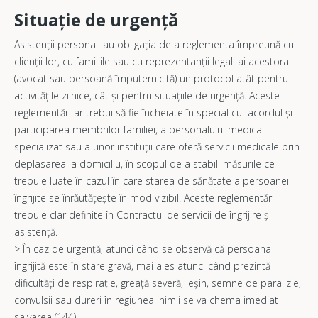
Situație de urgență
Asistenții personali au obligația de a reglementa împreună cu
clienții lor, cu familiile sau cu reprezentanții legali ai acestora
(avocat sau persoană împuternicită) un protocol atât pentru
activitățile zilnice, cât și pentru situațiile de urgență. Aceste
reglementări ar trebui să fie încheiate în special cu acordul și
participarea membrilor familiei, a personalului medical
specializat sau a unor instituții care oferă servicii medicale prin
deplasarea la domiciliu, în scopul de a stabili măsurile ce
trebuie luate în cazul în care starea de sănătate a persoanei
îngrijite se înrăutățește în mod vizibil. Aceste reglementări
trebuie clar definite în Contractul de servicii de îngrijire și
asistență.
> În caz de urgență, atunci când se observă că persoana
îngrijită este în stare gravă, mai ales atunci când prezintă
dificultăți de respirație, greață severă, leșin, semne de paralizie,
convulsii sau dureri în regiunea inimii se va chema imediat
salvarea (144).