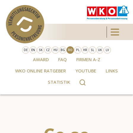
Skip to main content
Toggle 
DE
EN
SK
CZ
HU
BG
RO
PL
HR
SL
UK
LV
AWARD
FAQ
FIRMEN A-Z
WKO ONLINE RATGEBER
YOUTUBE
LINKS
STATISTIK