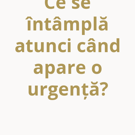
Ce se
întâmplă
atunci când
apare o
urgență?