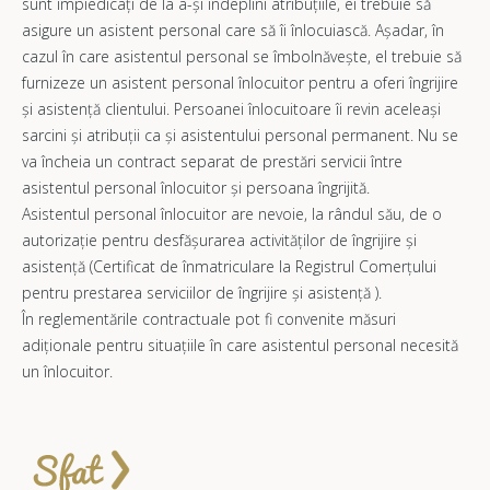
sunt împiedicați de la a-și îndeplini atribuțiile, ei trebuie să
asigure un asistent personal care să îi înlocuiască. Așadar, în
cazul în care asistentul personal se îmbolnăvește, el trebuie să
furnizeze un asistent personal înlocuitor pentru a oferi îngrijire
și asistență clientului. Persoanei înlocuitoare îi revin aceleași
sarcini și atribuții ca și asistentului personal permanent. Nu se
va încheia un contract separat de prestări servicii între
asistentul personal înlocuitor și persoana îngrijită.
Asistentul personal înlocuitor are nevoie, la rândul său, de o
autorizaţie pentru desfăşurarea activităţilor de îngrijire şi
asistenţă (Certificat de înmatriculare la Registrul Comerțului
pentru prestarea serviciilor de îngrijire și asistență ).
În reglementările contractuale pot fi convenite măsuri
adiționale pentru situațiile în care asistentul personal necesită
un înlocuitor.