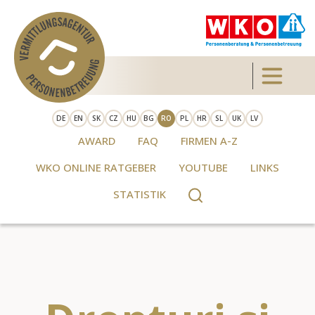
Skip to main content
Toggle 
DE
EN
SK
CZ
HU
BG
RO
PL
HR
SL
UK
LV
AWARD
FAQ
FIRMEN A-Z
WKO ONLINE RATGEBER
YOUTUBE
LINKS
STATISTIK