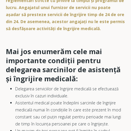
reglementări stricte cu privire la timpul și programul de
lucru. Angajatul unui furnizor de servicii nu poate
așadar să presteze servicii de îngrijire timp de 24 de ore
din 24. De asemenea, acestor angajați nu le este permis
să desfășoare activități de îngrijire medicală.
Mai jos enumerăm cele mai
importante condiții pentru
delegarea sarcinilor de asistență
și îngrijire medicală:
Delegarea serviciilor de îngrijire medicală se efectuează
exclusiv în cazuri individuale.
Asistentul medical poate îndeplini sarcinile de îngrijire
medicală numai în condițiile în care este prezent în mod
constant sau cel puțin regulat pentru perioade mai lungi
de timp în locuința persoanei pe care o îngrijește.
Un maxim de trei persoane pot fi îngrijite în cadrul