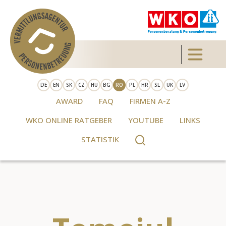
Skip to main content
Toggle 
DE
EN
SK
CZ
HU
BG
RO
PL
HR
SL
UK
LV
AWARD
FAQ
FIRMEN A-Z
WKO ONLINE RATGEBER
YOUTUBE
LINKS
STATISTIK