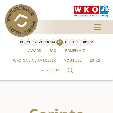
Skip to main content
Toggle 
DE
EN
SK
CZ
HU
BG
RO
PL
HR
SL
UK
LV
AWARD
FAQ
FIRMEN A-Z
WKO ONLINE RATGEBER
YOUTUBE
LINKS
STATISTIK