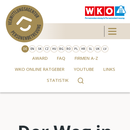
Direkt zum Inhalt
Toggle 
DE
EN
SK
CZ
HU
BG
RO
PL
HR
SL
UK
LV
AWARD
FAQ
FIRMEN A-Z
WKO ONLINE RATGEBER
YOUTUBE
LINKS
STATISTIK