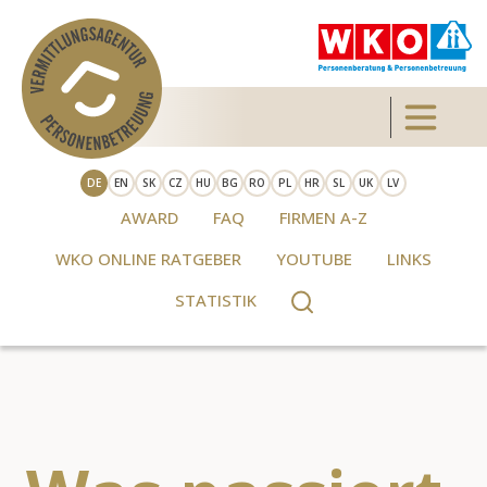
Direkt zum Inhalt
Toggle 
DE
EN
SK
CZ
HU
BG
RO
PL
HR
SL
UK
LV
AWARD
FAQ
FIRMEN A-Z
WKO ONLINE RATGEBER
YOUTUBE
LINKS
STATISTIK