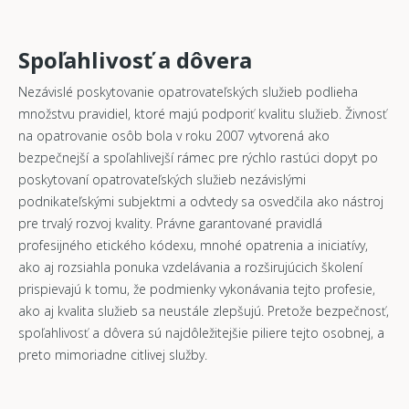
Spoľahlivosť a dôvera
Nezávislé poskytovanie opatrovateľských služieb podlieha
množstvu pravidiel, ktoré majú podporiť kvalitu služieb. Živnosť
na opatrovanie osôb bola v roku 2007 vytvorená ako
bezpečnejší a spoľahlivejší rámec pre rýchlo rastúci dopyt po
poskytovaní opatrovateľských služieb nezávislými
podnikateľskými subjektmi a odvtedy sa osvedčila ako nástroj
pre trvalý rozvoj kvality. Právne garantované pravidlá
profesijného etického kódexu, mnohé opatrenia a iniciatívy,
ako aj rozsiahla ponuka vzdelávania a rozširujúcich školení
prispievajú k tomu, že podmienky vykonávania tejto profesie,
ako aj kvalita služieb sa neustále zlepšujú. Pretože bezpečnosť,
spoľahlivosť a dôvera sú najdôležitejšie piliere tejto osobnej, a
preto mimoriadne citlivej služby.