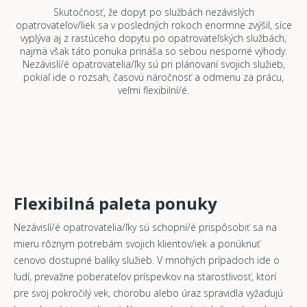
Skutočnosť, že dopyt po službách nezávislých
opatrovateľov/liek sa v posledných rokoch enormne zvýšil, síce
vyplýva aj z rastúceho dopytu po opatrovateľských službách,
najmä však táto ponuka prináša so sebou nesporné výhody.
Nezávislí/é opatrovatelia/ľky sú pri plánovaní svojich služieb,
pokiaľ ide o rozsah, časovú náročnosť a odmenu za prácu,
veľmi flexibilní/é.
Flexibilná paleta ponuky
Nezávislí/é opatrovatelia/ľky sú schopní/é prispôsobiť sa na
mieru rôznym potrebám svojich klientov/iek a ponúknuť
cenovo dostupné balíky služieb. V mnohých prípadoch ide o
ľudí, prevažne poberateľov príspevkov na starostlivosť, ktorí
pre svoj pokročilý vek, chorobu alebo úraz spravidla vyžadujú