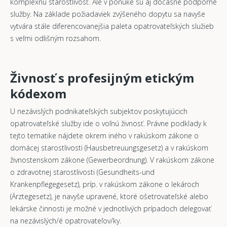
komplexnú starostlivosť. Ale v ponuke sú aj dočasné podporné
služby. Na základe požiadaviek zvýšeného dopytu sa navyše
vytvára stále diferencovanejšia paleta opatrovateľských služieb
s veľmi odlišným rozsahom.
Živnosť s profesijným etickým
kódexom
U nezávislých podnikateľských subjektov poskytujúcich
opatrovateľské služby ide o voľnú živnosť. Právne podklady k
tejto tematike nájdete okrem iného v rakúskom zákone o
domácej starostlivosti (Hausbetreuungsgesetz) a v rakúskom
živnostenskom zákone (Gewerbeordnung). V rakúskom zákone
o zdravotnej starostlivosti (Gesundheits-und
Krankenpflegegesetz), príp. v rakúskom zákone o lekároch
(Ärztegesetz), je navyše upravené, ktoré ošetrovateľské alebo
lekárske činnosti je možné v jednotlivých prípadoch delegovať
na nezávislých/é opatrovateľov/ky.