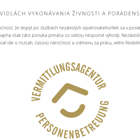
AVIDLÁCH VYKONÁVANIA ŽIVNOSTI A PORADENS
čnosť, že dopyt po službách nezávislých opatrovateľov/liek sa v posle
jmä však táto ponuka prináša so sebou nesporné výhody. Nezávislí/é o
iaľ ide o rozsah, časovú náročnosť a odmenu za prácu, veľmi flexibiln