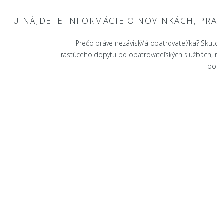
TU NÁJDETE INFORMÁCIE O NOVINKÁCH, PR
Prečo práve nezávislý/á opatrovateľ/ka? Skuto
rastúceho dopytu po opatrovateľských službách, na
pok