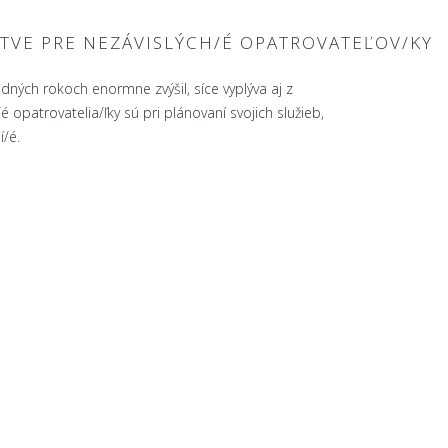
TVE PRE NEZÁVISLÝCH/É OPATROVATEĽOV/KY
dných rokoch enormne zvýšil, síce vyplýva aj z
patrovatelia/ľky sú pri plánovaní svojich služieb,
í/é.