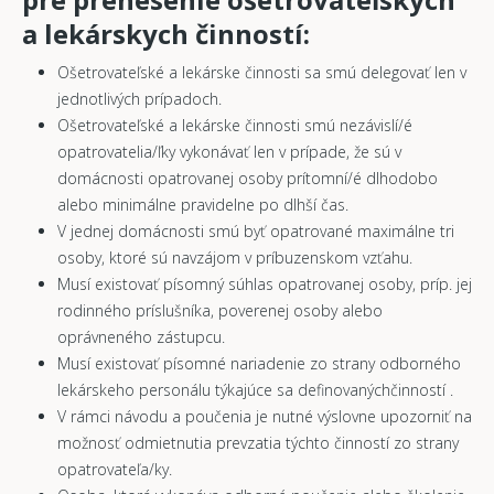
a lekárskych činností:
Ošetrovateľské a lekárske činnosti sa smú delegovať len v
jednotlivých prípadoch.
Ošetrovateľské a lekárske činnosti smú nezávislí/é
opatrovatelia/ľky vykonávať len v prípade, že sú v
domácnosti opatrovanej osoby prítomní/é dlhodobo
alebo minimálne pravidelne po dlhší čas.
V jednej domácnosti smú byť opatrované maximálne tri
osoby, ktoré sú navzájom v príbuzenskom vzťahu.
Musí existovať písomný súhlas opatrovanej osoby, príp. jej
rodinného príslušníka, poverenej osoby alebo
oprávneného zástupcu.
Musí existovať písomné nariadenie zo strany odborného
lekárskeho personálu týkajúce sa definovanýchčinností .
V rámci návodu a poučenia je nutné výslovne upozorniť na
možnosť odmietnutia prevzatia týchto činností zo strany
opatrovateľa/ky.