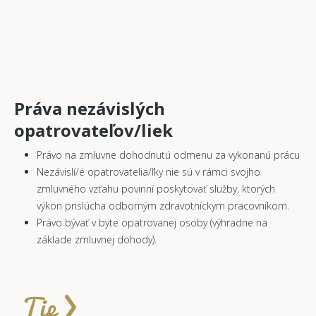
Práva nezávislých
opatrovateľov/liek
Právo na zmluvne dohodnutú odmenu za vykonanú prácu
Nezávislí/é opatrovatelia/ľky nie sú v rámci svojho
zmluvného vzťahu povinní poskytovať služby, ktorých
výkon prislúcha odborným zdravotníckym pracovníkom.
Právo bývať v byte opatrovanej osoby (výhradne na
základe zmluvnej dohody).