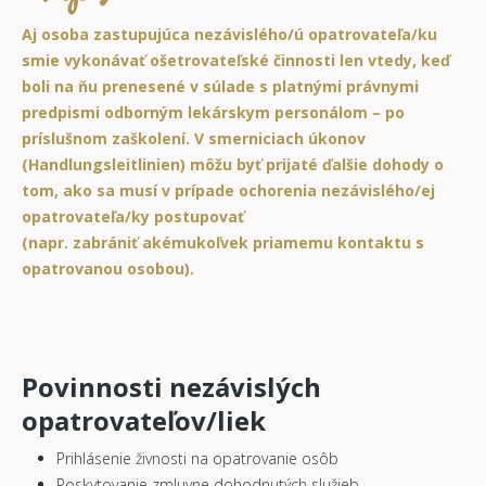
Aj osoba zastupujúca nezávislého/ú opatrovateľa/ku
smie vykonávať ošetrovateľské činnosti len vtedy, keď
boli na ňu prenesené v súlade s platnými právnymi
predpismi odborným lekárskym personálom – po
príslušnom zaškolení. V smerniciach úkonov
(Handlungsleitlinien) môžu byť prijaté ďalšie dohody o
tom, ako sa musí v prípade ochorenia nezávislého/ej
opatrovateľa/ky postupovať
(napr. zabrániť akémukoľvek priamemu kontaktu s
opatrovanou osobou).
Povinnosti nezávislých
opatrovateľov/liek
Prihlásenie živnosti na opatrovanie osôb
Poskytovanie zmluvne dohodnutých služieb