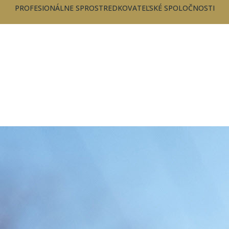
PROFESIONÁLNE SPROSTREDKOVATEĽSKÉ SPOLOČNOSTI