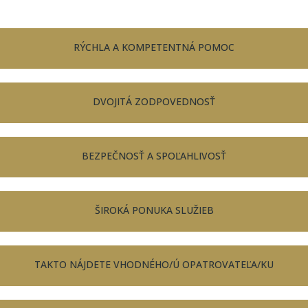
RÝCHLA A KOMPETENTNÁ POMOC
DVOJITÁ ZODPOVEDNOSŤ
BEZPEČNOSŤ A SPOĽAHLIVOSŤ
ŠIROKÁ PONUKA SLUŽIEB
TAKTO NÁJDETE VHODNÉHO/Ú OPATROVATEĽA/KU