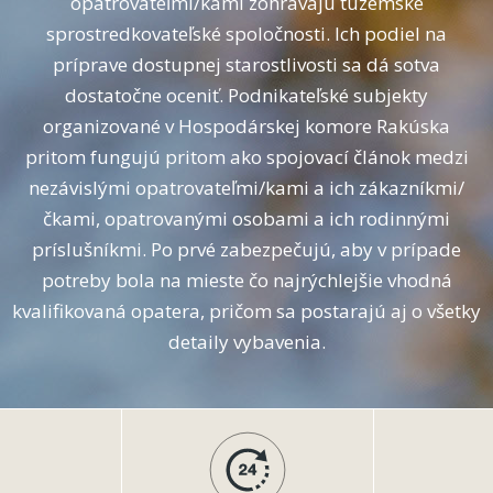
opatrovateľmi/kami zohrávajú tuzemské
sprostredkovateľské spoločnosti. Ich podiel na
príprave dostupnej starostlivosti sa dá sotva
dostatočne oceniť. Podnikateľské subjekty
organizované v Hospodárskej komore Rakúska
pritom fungujú pritom ako spojovací článok medzi
nezávislými opatrovateľmi/kami a ich zákazníkmi/
čkami, opatrovanými osobami a ich rodinnými
príslušníkmi. Po prvé zabezpečujú, aby v prípade
potreby bola na mieste čo najrýchlejšie vhodná
kvalifikovaná opatera, pričom sa postarajú aj o všetky
detaily vybavenia.