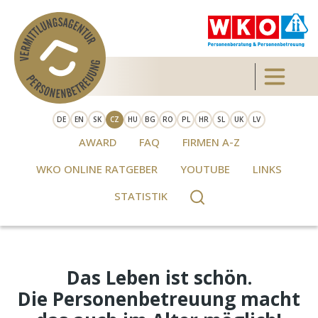
Skip to main content
Toggle 
DE
EN
SK
CZ
HU
BG
RO
PL
HR
SL
UK
LV
AWARD
FAQ
FIRMEN A-Z
WKO ONLINE RATGEBER
YOUTUBE
LINKS
STATISTIK
Das Leben ist schön.
Die Personenbetreuung macht