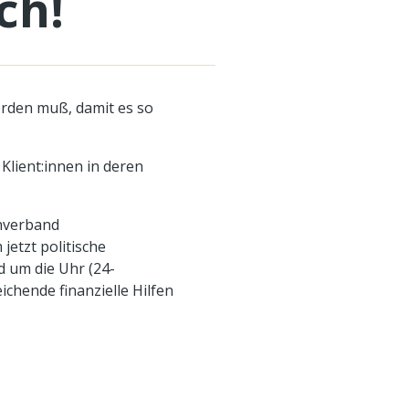
ch!
erden muß, damit es so
 Klient:innen in deren
chverband
etzt politische
d um die Uhr (24-
chende finanzielle Hilfen