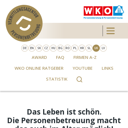
Skip to main content
Toggle 
DE
EN
SK
CZ
HU
BG
RO
PL
HR
SL
UK
LV
AWARD
FAQ
FIRMEN A-Z
WKO ONLINE RATGEBER
YOUTUBE
LINKS
STATISTIK
Das Leben ist schön.
Die Personenbetreuung macht